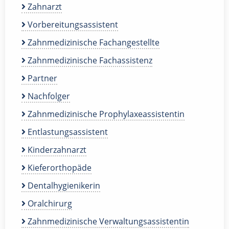
Zahnarzt
Vorbereitungsassistent
Zahnmedizinische Fachangestellte
Zahnmedizinische Fachassistenz
Partner
Nachfolger
Zahnmedizinische Prophylaxeassistentin
Entlastungsassistent
Kinderzahnarzt
Kieferorthopäde
Dentalhygienikerin
Oralchirurg
Zahnmedizinische Verwaltungsassistentin