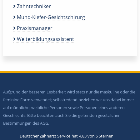
Zahntechniker
Mund-Kiefer-Gesichtschirurg
Praxismanager
Weiterbildungsassistent
Aufgrund der besseren Lesbarkeit wird stets nur die maskuline oder die
feminine Form verwendet; selbstredend beziehen wir uns dabei immer
auf männliche, weibliche Personen sowie Personen eines anderen
Geschlechts. Bitte beachten auch Sie die geltenden gesetzlichen
Bestimmungen des AGG.
Deutscher Zahnarzt Service
hat
4,83
von
5
Sternen