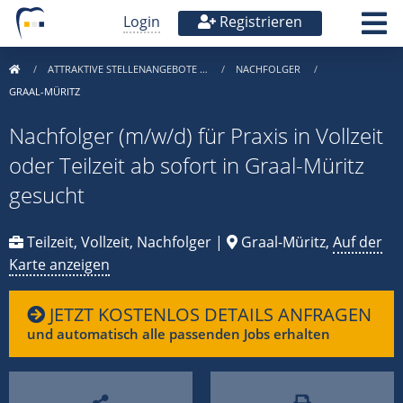
Login
Registrieren
ATTRAKTIVE STELLENANGEBOTE …
NACHFOLGER
GRAAL-MÜRITZ
Nachfolger (m/w/d) für Praxis in Vollzeit
oder Teilzeit ab sofort in Graal-Müritz
gesucht
Teilzeit, Vollzeit, Nachfolger |
Graal-Müritz,
Auf der
Karte anzeigen
JETZT KOSTENLOS DETAILS ANFRAGEN
und automatisch alle passenden Jobs erhalten