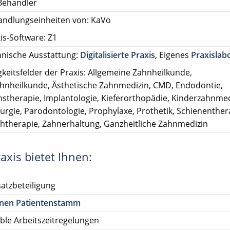
Behandler
andlungseinheiten von: KaVo
is-Software: Z1
nische Ausstattung:
Digitalisierte Praxis
, Eigenes
Praxislab
gkeitsfelder der Praxis: Allgemeine Zahnheilkunde,
ahnheilkunde, Ästhetische Zahnmedizin, CMD, Endodontie,
nstherapie, Implantologie, Kieferorthopädie, Kinderzahnmed
rurgie, Parodontologie, Prophylaxe, Prothetik, Schienenther
htherapie, Zahnerhaltung, Ganzheitliche Zahnmedizin
axis bietet Ihnen:
atzbeteiligung
enen Patientenstamm
ible Arbeitszeitregelungen