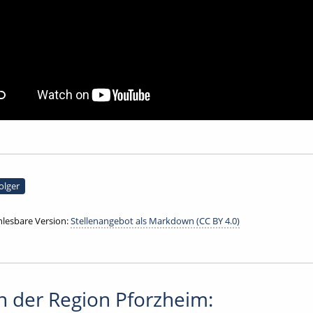
olger
lesbare Version:
Stellenangebot als Markdown (CC BY 4.0)
 der Region Pforzheim: