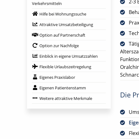
2-3 
Verkehrsmitteln
Beh
Hilfe bei Wohnungssuche
Prax
Attraktive Umsatzbeteiligung
Tech
Option auf Partnerschaft
Täti
Option zur Nachfolge
Altersz
Einblick in eigene Umsatzzahlen
Funktio
Oralchi
Flexible Urlaubszeitregelung
Schnarc
Eigenes Praxislabor
Eigenen Patientenstamm
Die Pr
Weitere attraktive Merkmale
Ums
Eig
Flex