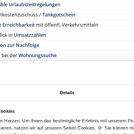
ible Urlaubszeitregelung
en
rtkostenzuschuss /
Tankgutschein
 Erreichbarkeit
mit öffentl. Verkehrsmitteln
lick in
Umsatzzahlen
on zur Nachfolge
e bei der
Wohnungssuche
on zur Partnerschaft
mit/ohne Kapitalbeteiligung
tenlos Details anfragen
Details
ehen Sie von Bewerbungen per Post oder E-Mail ab.
SETZUNG FÜR EINE BEWERBUNG BEI UNSEREN KUNDEN I
Cookies
HE APPROBATION
am Herzen. Um Ihnen das bestmögliche Erlebnis mit unserem Port
tscher Zahnarzt Service
ieren, nutzen wir auf unseren Seiten Cookies. 🍪 Sie können mit