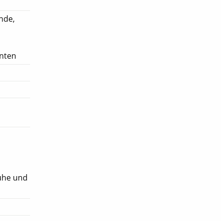
nde,
enten
ruhe und