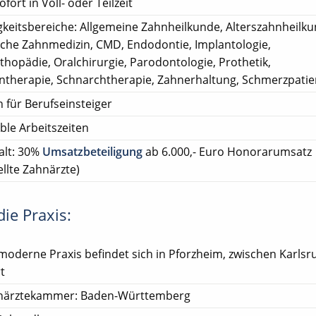
ofort in Voll- oder Teilzeit
gkeitsbereiche: Allgemeine Zahnheilkunde, Alterszahnheilku
sche Zahnmedizin, CMD, Endodontie, Implantologie,
thopädie, Oralchirurgie, Parodontologie, Prothetik,
ntherapie, Schnarchtherapie, Zahnerhaltung, Schmerzpati
 für Berufseinsteiger
ible Arbeitszeiten
alt: 30%
Umsatzbeteiligung
ab 6.000,- Euro Honorarumsatz
llte Zahnärzte)
ie Praxis:
moderne Praxis befindet sich in Pforzheim, zwischen Karls
t
närztekammer: Baden-Württemberg