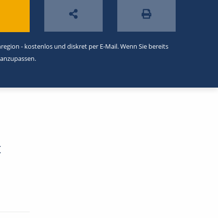
egion - kostenlos und diskret per E-Mail. Wenn Sie bereits
 anzupassen.
t