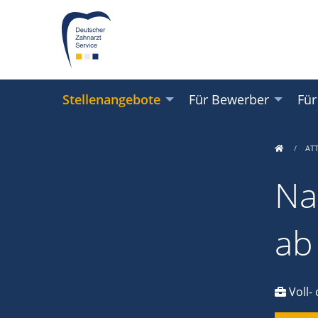
Stellenangebote
Für Bewerber
Für
AT
Na
ab
Voll- 