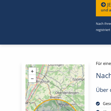
J
und a
Nach Ihrer
registriert
Für eine
+
Nach
−
Über d
Gesu