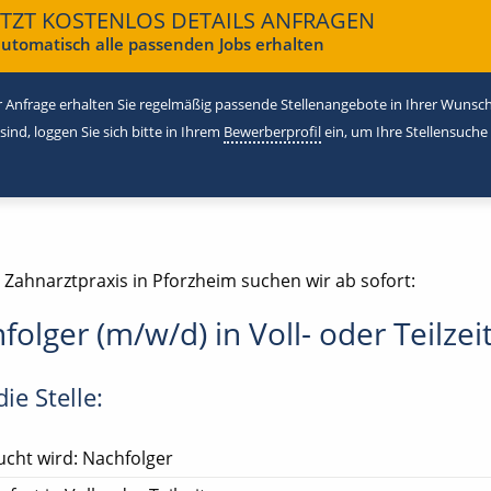
ETZT KOSTENLOS DETAILS ANFRAGEN
utomatisch alle passenden Jobs erhalten
 Anfrage erhalten Sie regelmäßig passende Stellenangebote in Ihrer Wunschr
 sind, loggen Sie sich bitte in Ihrem
Bewerberprofil
ein, um Ihre Stellensuche
 Zahnarztpraxis in Pforzheim suchen wir ab sofort:
folger (m/w/d) in Voll- oder Teilzei
ie Stelle:
cht wird: Nachfolger