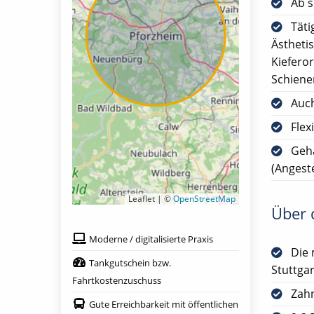
Ab s
Täti
Ästheti
Kieferor
Schiene
Auch
Flex
Geh
(Angeste
Leaflet | ©
OpenStreetMap
Über d
Moderne / digitalisierte Praxis
Die 
Tankgutschein bzw.
Stuttgar
Fahrtkostenzuschuss
Zah
Gute Erreichbarkeit mit öffentlichen