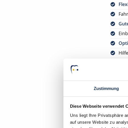
Flex
Fah
Gute
Einb
Opti
Hilf
Opti
Jetzt
kos
Zustimmung
Bitte s
VORAUS
Diese Webseite verwendet 
DEUTSC
Uns liegt Ihre Privatsphäre 
Ihr Deu
auf unsere Website zu analys