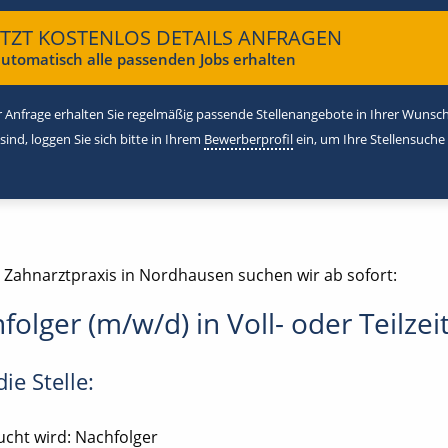
ETZT KOSTENLOS DETAILS ANFRAGEN
utomatisch alle passenden Jobs erhalten
 Anfrage erhalten Sie regelmäßig passende Stellenangebote in Ihrer Wunschr
 sind, loggen Sie sich bitte in Ihrem
Bewerberprofil
ein, um Ihre Stellensuche
e Zahnarztpraxis in Nordhausen suchen wir ab sofort:
folger (m/w/d) in Voll- oder Teilzei
ie Stelle:
cht wird: Nachfolger