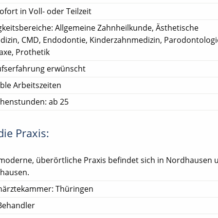
ofort in Voll- oder Teilzeit
gkeitsbereiche: Allgemeine Zahnheilkunde, Ästhetische
izin, CMD, Endodontie, Kinderzahnmedizin, Parodontologi
axe, Prothetik
ufserfahrung erwünscht
ible Arbeitszeiten
henstunden: ab 25
ie Praxis:
moderne, überörtliche Praxis befindet sich in Nordhausen 
hausen.
närztekammer: Thüringen
Behandler