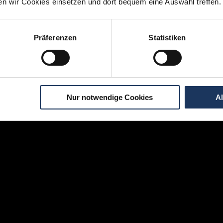
ten wir Cookies einsetzen und dort bequem eine Auswahl treffen.
Momentan interessieren sich
3 Besucher
für
Stellenangebote als
Nachfolge
Präferenzen
Statistiken
igen Schritten zu Ihrer Traumstelle - so geh
Nur notwendige Cookies
A