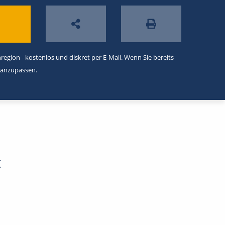
egion - kostenlos und diskret per E-Mail. Wenn Sie bereits
 anzupassen.
t