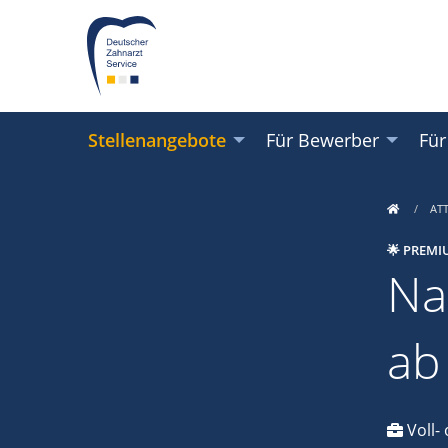
Stellenangebote
Für Bewerber
Für
AT
🌟 PREMI
Na
ab
Voll- 