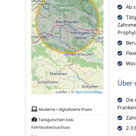
Ab s
Täti
Zahnmed
Prophyl
Ber
Flex
Woc
Über d
Leaflet | ©
OpenStreetMap
Die 
Franken
Moderne / digitalisierte Praxis
Zah
Tankgutschein bzw.
Fahrtkostenzuschuss
2-3 