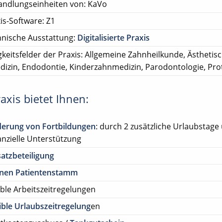
andlungseinheiten von: KaVo
is-Software: Z1
nische Ausstattung:
Digitalisierte Praxis
gkeitsfelder der Praxis: Allgemeine Zahnheilkunde, Ästhetis
izin, Endodontie, Kinderzahnmedizin, Parodontologie, Pro
axis bietet Ihnen:
derung von Fortbildungen
: durch 2 zusätzliche Urlaubstage
anzielle Unterstützung
atzbeteiligung
enen Patientenstamm
ible Arbeitszeitregelungen
ible Urlaubszeitregelung
en