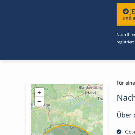
J
und a
Nach Ihrer
registriert
Für ein
+
Nach
−
Über d
Gesu