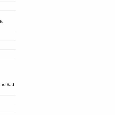
e,
und Bad