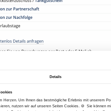
rtkostenzuschuss /
Tankgutschein
on zur Partnerschaft
on zur Nachfolge
rlaubstage
tenlos Details anfragen
ehen Sie von Bewerbungen per Post oder E-Mail ab.
SETZUNG FÜR EINE BEWERBUNG BEI UNSEREN KUNDEN I
HE APPROBATION
Details
tscher Zahnarzt Service
Cookies
am Herzen. Um Ihnen das bestmögliche Erlebnis mit unserem Port
Jetzt kostenlos Details anfragen
ieren, nutzen wir auf unseren Seiten Cookies. 🍪 Sie können mit