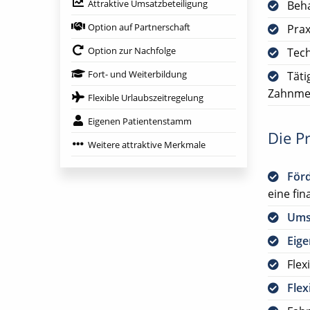
Attraktive Umsatzbeteiligung
Beh
Option auf Partnerschaft
Prax
Option zur Nachfolge
Tech
Fort- und Weiterbildung
Täti
Zahnmed
Flexible Urlaubszeitregelung
Eigenen Patientenstamm
Die Pr
Weitere attraktive Merkmale
För
eine fin
Ums
Eig
Flex
Flex