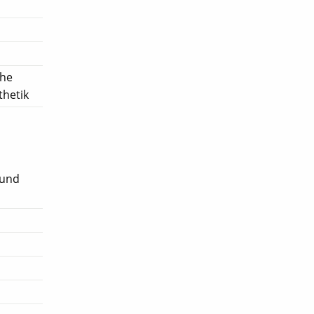
che
thetik
 und