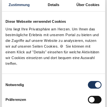
Zustimmung
Details
Über Cookies
Diese Webseite verwendet Cookies
Sarah Grützmacher
Uns liegt Ihre Privatsphäre am Herzen. Um Ihnen das
bestmögliche Erlebnis mit unserem Portal zu bieten und
Ansprechpartnerin
die Zugriffe auf unsere Website zu analysieren, nutzen
wir auf unseren Seiten Cookies. 🍪 Sie können mit
Gerne helfe ich Ihnen dabei, eine neue Stelle in
einem Klick auf "Details" einsehen für welche Aktivitäten
einer Zahnarztpraxis zu finden. Kontaktieren Sie
wir Cookies einsetzen und dort bequem eine Auswahl
mich gerne, wenn Sie Fragen zu unserem Service
treffen.
haben.
Jetzt zur kostenlosen Stellenanfrage
Einwilligungsauswahl
Notwendig
Kontakt
Präferenzen
Tel.: +49 (0) 521 / 911 730 42