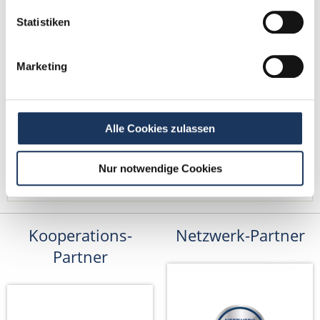
Fax: +49 (0) 521 / 911 730 41
Statistiken
bewerbung@dzas.de
Marketing
Alle Cookies zulassen
Nur notwendige Cookies
Kooperations-
Netzwerk-Partner
Partner