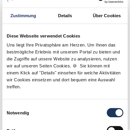
Zustimmung
Details
Über Cookies
Diese Webseite verwendet Cookies
Uns liegt Ihre Privatsphäre am Herzen. Um Ihnen das
Robert Braun
bestmögliche Erlebnis mit unserem Portal zu bieten und
die Zugriffe auf unsere Website zu analysieren, nutzen
Ansprechpartner
wir auf unseren Seiten Cookies. 🍪 Sie können mit
einem Klick auf "Details" einsehen für welche Aktivitäten
Ich unterstütze Sie gerne bei der Suche nach Ihrer
wir Cookies einsetzen und dort bequem eine Auswahl
Traumstelle in Ihrer Wunschregion. Bei Fragen zu
treffen.
unserem Service stehe ich Ihnen gerne zur
Verfügung.
Einwilligungsauswahl
Notwendig
Jetzt zur kostenlosen Stellenanfrage