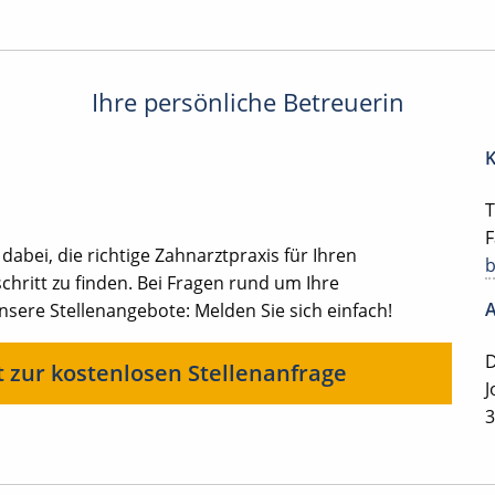
Ihre persönliche Betreuerin
K
T
F
 dabei, die richtige Zahnarztpraxis für Ihren
chritt zu finden. Bei Fragen rund um Ihre
A
ere Stellenangebote: Melden Sie sich einfach!
D
t zur kostenlosen Stellenanfrage
J
3