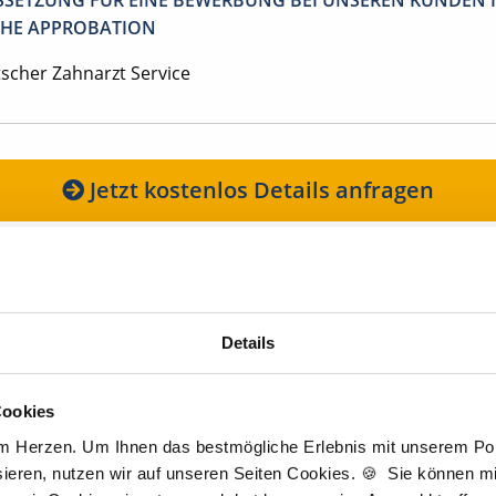
SETZUNG FÜR EINE BEWERBUNG BEI UNSEREN KUNDEN I
HE APPROBATION
tscher Zahnarzt Service
Jetzt kostenlos Details anfragen
Momentan interessieren sich
5 Besucher
für
Stellenangebote als
Nachfolge
Details
igen Schritten zu Ihrer Traumstelle - so geh
Cookies
am Herzen. Um Ihnen das bestmögliche Erlebnis mit unserem Port
ieren, nutzen wir auf unseren Seiten Cookies. 🍪 Sie können mit