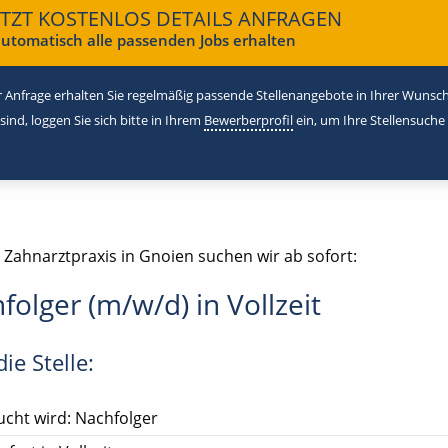
ETZT KOSTENLOS DETAILS ANFRAGEN
utomatisch alle passenden Jobs erhalten
 Anfrage erhalten Sie regelmäßig passende Stellenangebote in Ihrer Wunschr
 sind, loggen Sie sich bitte in Ihrem
Bewerberprofil
ein, um Ihre Stellensuche
 Zahnarztpraxis in Gnoien suchen wir ab sofort:
folger (m/w/d) in Vollzeit
ie Stelle:
cht wird: Nachfolger