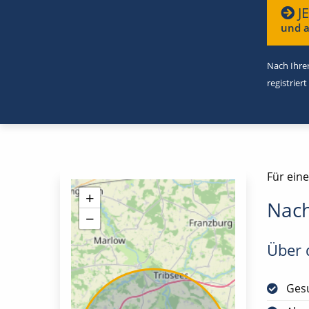
J
und a
Nach Ihrer
registriert
Für eine
+
Nach
−
Über d
Gesu