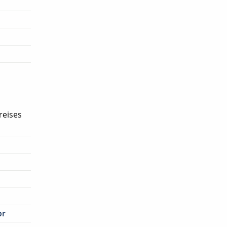
reises
or