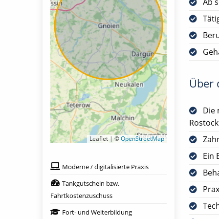
Ab s
Täti
Ber
Geha
Über d
Die 
Rostock
Zah
Leaflet | ©
OpenStreetMap
Ein 
Moderne / digitalisierte Praxis
Beha
Tankgutschein bzw.
Prax
Fahrtkostenzuschuss
Tech
Fort- und Weiterbildung