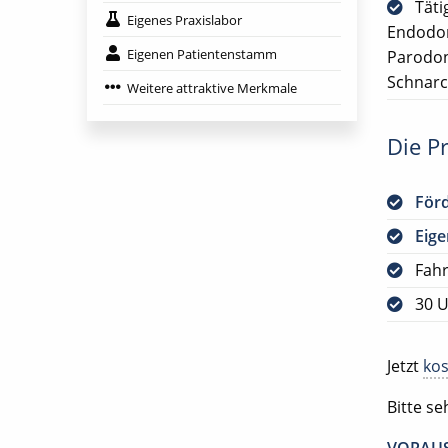
Täti
Eigenes Praxislabor
Endodon
Eigenen Patientenstamm
Parodon
Schnarc
Weitere attraktive Merkmale
Die Pr
För
Eig
Fah
30 U
Jetzt
kos
Bitte s