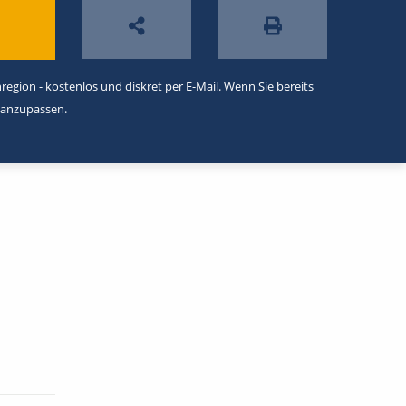
egion - kostenlos und diskret per E-Mail. Wenn Sie bereits
 anzupassen.