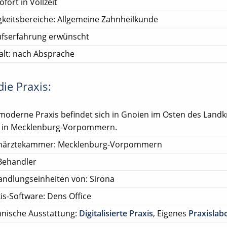
ofort in Vollzeit
gkeitsbereiche: Allgemeine Zahnheilkunde
ufserfahrung erwünscht
lt: nach Absprache
ie Praxis:
moderne Praxis befindet sich in Gnoien im Osten des Landk
 in Mecklenburg-Vorpommern.
närztekammer: Mecklenburg-Vorpommern
Behandler
ndlungseinheiten von: Sirona
is-Software: Dens Office
nische Ausstattung:
Digitalisierte Praxis
, Eigenes
Praxislab