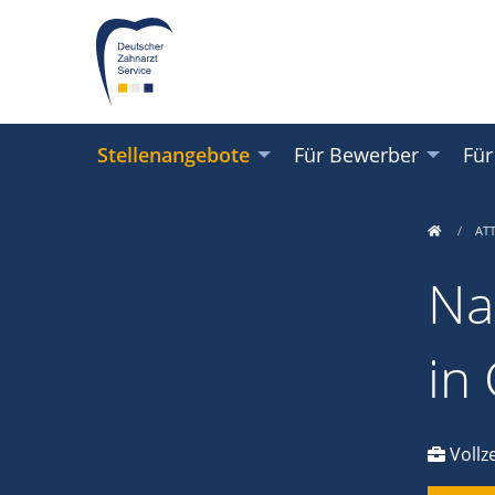
Stellenangebote
Für Bewerber
Für
AT
Na
in
Vollze