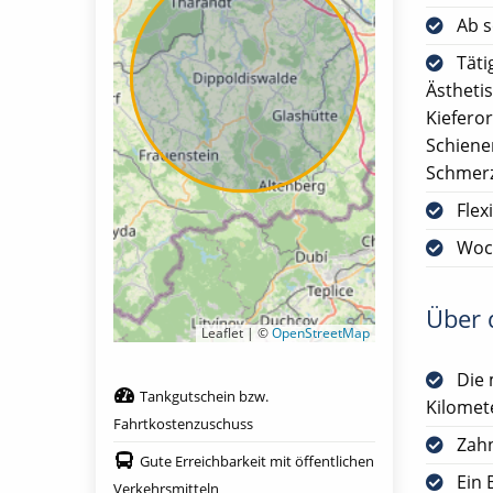
Ab s
Täti
Ästheti
Kiefero
Schiene
Schmerz
Flex
Woc
Über d
Leaflet | ©
OpenStreetMap
Die 
Tankgutschein bzw.
Kilomet
Fahrtkostenzuschuss
Zah
Gute Erreichbarkeit mit öffentlichen
Ein 
Verkehrsmitteln