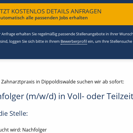
ETZT KOSTENLOS DETAILS ANFRAGEN
utomatisch alle passenden Jobs erhalten
 Anfrage erhalten Sie regelmäßig passende Stellenangebote in Ihrer Wunschr
 sind, loggen Sie sich bitte in Ihrem
Bewerberprofil
ein, um Ihre Stellensuche
 Zahnarztpraxis in Dippoldiswalde suchen wir ab sofort:
folger (m/w/d) in Voll- oder Teilzei
ie Stelle:
cht wird: Nachfolger