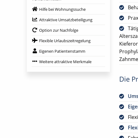
Beh
Hilfe bei Wohnungssuche
Prax
Attraktive Umsatzbeteiligung
Täti
Option zur Nachfolge
Altersz
Flexible Urlaubszeitregelung
Kiefero
Prophyl
Eigenen Patientenstamm
Zahnme
Weitere attraktive Merkmale
Die Pr
Ums
Eig
Flex
Flex