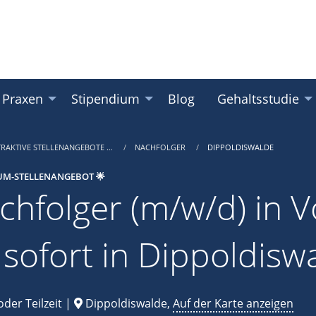
 Praxen
Stipendium
Blog
Gehaltsstudie
TRAKTIVE STELLENANGEBOTE …
NACHFOLGER
DIPPOLDISWALDE
UM-STELLENANGEBOT 🌟
chfolger (m/w/d) in Vo
 sofort in Dippoldisw
oder Teilzeit |
Dippoldiswalde,
Auf der Karte anzeigen