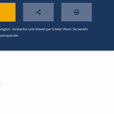
egion - kostenlos und diskret per E-Mail. Wenn Sie bereits
 anzupassen.
t