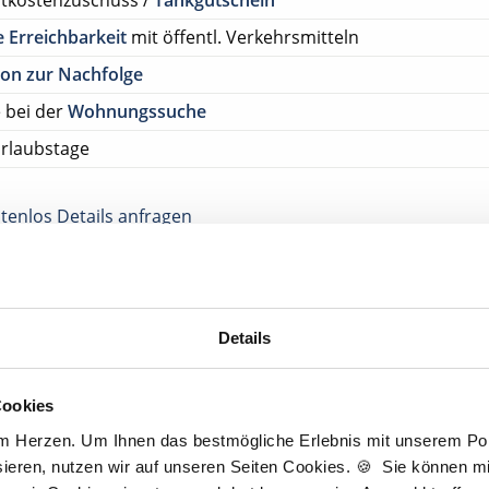
rtkostenzuschuss /
Tankgutschein
 Erreichbarkeit
mit öffentl. Verkehrsmitteln
on zur Nachfolge
e bei der
Wohnungssuche
rlaubstage
tenlos Details anfragen
ehen Sie von Bewerbungen per Post oder E-Mail ab.
SETZUNG FÜR EINE BEWERBUNG BEI UNSEREN KUNDEN I
HE APPROBATION
Details
tscher Zahnarzt Service
Cookies
am Herzen. Um Ihnen das bestmögliche Erlebnis mit unserem Port
ieren, nutzen wir auf unseren Seiten Cookies. 🍪 Sie können mit