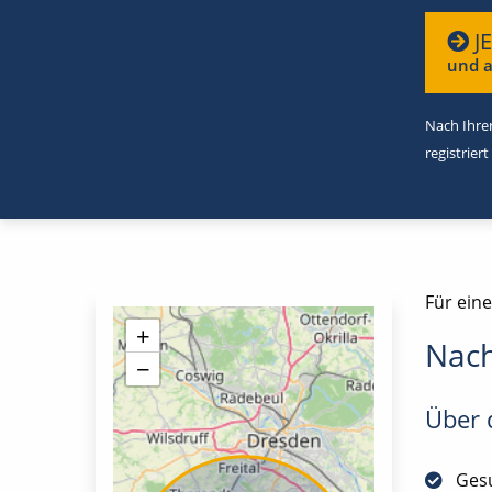
J
und a
Nach Ihrer
registriert
Für eine
+
Nach
−
Über d
Gesu