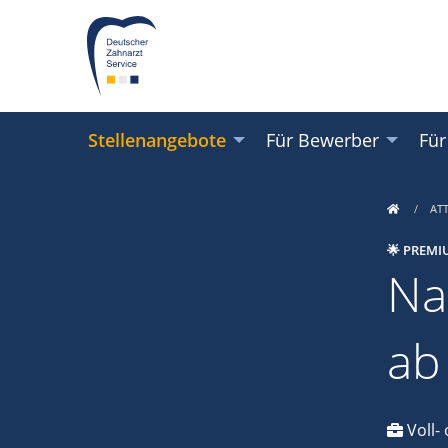
Stellenangebote
Für Bewerber
Für
AT
🌟 PREMI
Na
ab
Voll- 