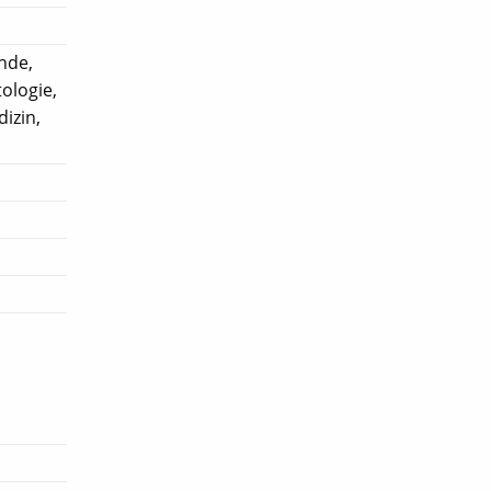
nde,
ologie,
izin,