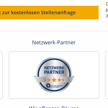
D
J
t zur kostenlosen Stellenanfrage
3
Netzwerk-Partner