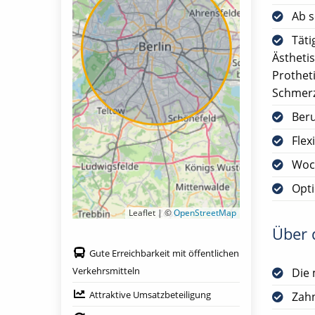
Ab s
Täti
Ästheti
Prothet
Schmerz
Ber
Flex
Woc
Opt
Leaflet | ©
OpenStreetMap
Über d
Gute Erreichbarkeit mit öffentlichen
Verkehrsmitteln
Die 
Attraktive Umsatzbeteiligung
Zah