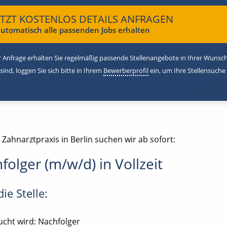
ETZT KOSTENLOS DETAILS ANFRAGEN
utomatisch alle passenden Jobs erhalten
 Anfrage erhalten Sie regelmäßig passende Stellenangebote in Ihrer Wunschr
 sind, loggen Sie sich bitte in Ihrem
Bewerberprofil
ein, um Ihre Stellensuche
 Zahnarztpraxis in Berlin suchen wir ab sofort:
folger (m/w/d) in Vollzeit
ie Stelle:
cht wird: Nachfolger