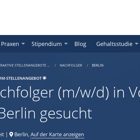
 Praxen
Stipendium
Blog
Gehaltsstudie
TRAKTIVE STELLENANGEBOTE …
NACHFOLGER
BERLIN
UM-STELLENANGEBOT 🌟
chfolger (m/w/d) in Vo
 Berlin gesucht
it |
Berlin,
Auf der Karte anzeigen