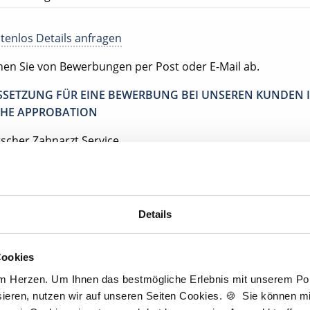
tenlos Details anfragen
ehen Sie von Bewerbungen per Post oder E-Mail ab.
SETZUNG FÜR EINE BEWERBUNG BEI UNSEREN KUNDEN I
HE APPROBATION
tscher Zahnarzt Service
Jetzt kostenlos Details anfragen
Details
Momentan interessieren sich
3 Besucher
für
Stellenangebote als
Nachfolge
Cookies
am Herzen. Um Ihnen das bestmögliche Erlebnis mit unserem Port
ieren, nutzen wir auf unseren Seiten Cookies. 🍪 Sie können mit