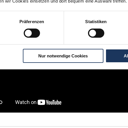
ten wir Cookies einsetzen und dort bequem eine Auswahl treffen.
igen Schritten zu Ihrer Traumstelle - so geh
Präferenzen
Statistiken
Nur notwendige Cookies
A