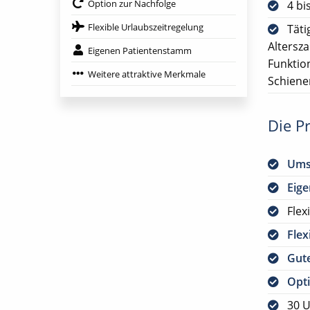
Option zur Nachfolge
4 bi
Flexible Urlaubszeitregelung
Täti
Altersz
Eigenen Patientenstamm
Funktio
Weitere attraktive Merkmale
Schiene
Die Pr
Ums
Eig
Flex
Flex
Gute
Opti
30 U