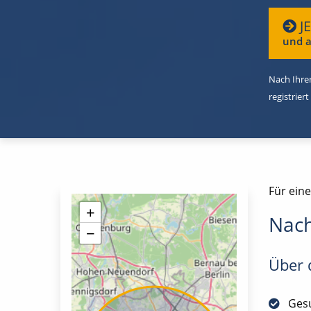
J
und a
Nach Ihrer
registriert
Für eine
+
Nach
−
Über d
Gesu