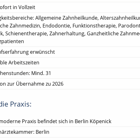
ofort in Vollzeit
gkeitsbereiche: Allgemeine Zahnheilkunde, Alterszahnheilku
sche Zahnmedizin, Endodontie, Funktionstherapie, Parodont
ik, Schienentherapie, Zahnerhaltung, Ganzheitliche Zahnmed
patienten
ufserfahrung erwünscht
ible Arbeitszeiten
henstunden: Mind. 31
ion zur Übernahme zu 2026
ie Praxis:
moderne Praxis befindet sich in Berlin Köpenick
närztekammer: Berlin