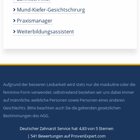
Mund-Kiefer-Gesichtschirurg
Praxismanager
Weiterbildungsassistent
Aufgrund der besseren Lesbarkeit wird stets nur die maskuline oder die
feminine Form verwendet; selbstredend beziehen wir uns dabei immer
auf männliche, weibliche Personen sowie Personen eines anderen
Geschlechts. Bitte beachten auch Sie die geltenden gesetzlichen
Bestimmungen des AGG.
Deutscher Zahnarzt Service
hat
4,83
von
5
Sternen
|
541
Bewertungen auf ProvenExpert.com