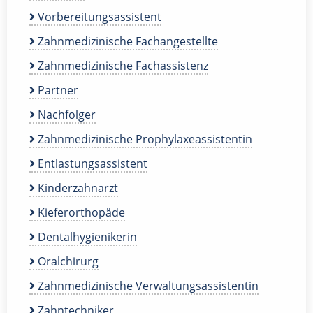
Vorbereitungsassistent
Zahnmedizinische Fachangestellte
Zahnmedizinische Fachassistenz
Partner
Nachfolger
Zahnmedizinische Prophylaxeassistentin
Entlastungsassistent
Kinderzahnarzt
Kieferorthopäde
Dentalhygienikerin
Oralchirurg
Zahnmedizinische Verwaltungsassistentin
Zahntechniker