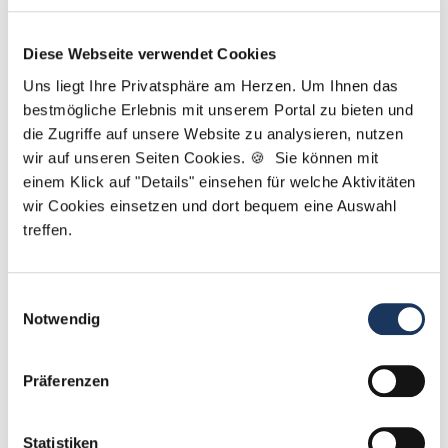
Sarah Grützmacher
Diese Webseite verwendet Cookies
Uns liegt Ihre Privatsphäre am Herzen. Um Ihnen das
Ansprechpartnerin
bestmögliche Erlebnis mit unserem Portal zu bieten und
Gerne helfe ich Ihnen dabei, eine neue Stelle in
die Zugriffe auf unsere Website zu analysieren, nutzen
einer Zahnarztpraxis zu finden. Kontaktieren Sie
wir auf unseren Seiten Cookies. 🍪 Sie können mit
mich gerne, wenn Sie Fragen zu unserem Service
einem Klick auf "Details" einsehen für welche Aktivitäten
haben.
wir Cookies einsetzen und dort bequem eine Auswahl
treffen.
Jetzt zur kostenlosen Stellenanfrage
Einwilligungsauswahl
Kontakt
Notwendig
Tel.: +49 (0) 521 / 911 730 42
Präferenzen
Fax: +49 (0) 521 / 911 730 41
bewerbung@dzas.de
Statistiken