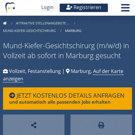
Login
Registrieren
ATTRAKTIVE STELLENANGEBOTE …
MUND-KIEFER-GESICHTSCHIRURG
MARBURG
Mund-Kiefer-Gesichtschirurg (m/w/d) in
Vollzeit ab sofort in Marburg gesucht
Vollzeit, Festanstellung |
Marburg,
Auf der Karte
anzeigen
JETZT KOSTENLOS DETAILS ANFRAGEN
und automatisch alle passenden Jobs erhalten