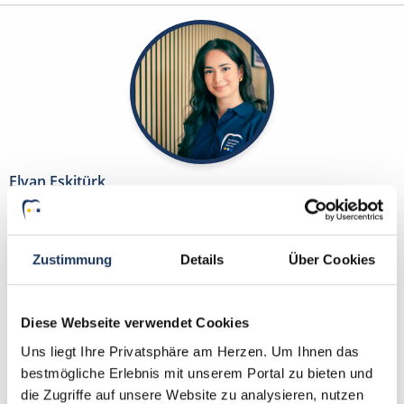
Elvan Eskitürk
Ansprechpartnerin
Sie suchen eine neue Herausforderung in der
Zustimmung
Details
Über Cookies
Zahnmedizin? Gemeinsam finden wir die passende
Praxis für Sie. Bei Fragen zu Ihrem Profil oder
Diese Webseite verwendet Cookies
unseren Stellen bin ich gerne für Sie da!
Uns liegt Ihre Privatsphäre am Herzen. Um Ihnen das
bestmögliche Erlebnis mit unserem Portal zu bieten und
Jetzt zur kostenlosen Stellenanfrage
die Zugriffe auf unsere Website zu analysieren, nutzen