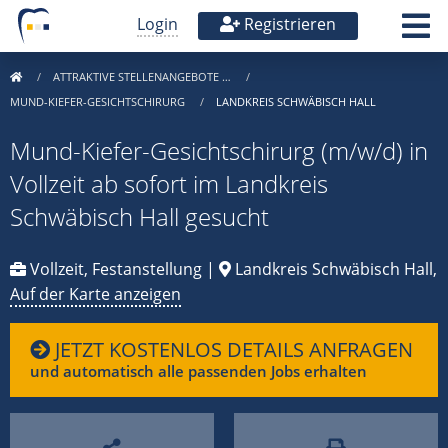
Login
Registrieren
ATTRAKTIVE STELLENANGEBOTE …
MUND-KIEFER-GESICHTSCHIRURG
LANDKREIS SCHWÄBISCH HALL
Mund-Kiefer-Gesichtschirurg (m/w/d) in
Vollzeit ab sofort im Landkreis
Schwäbisch Hall gesucht
Vollzeit, Festanstellung |
Landkreis Schwäbisch Hall,
Auf der Karte anzeigen
JETZT KOSTENLOS DETAILS ANFRAGEN
und automatisch alle passenden Jobs erhalten