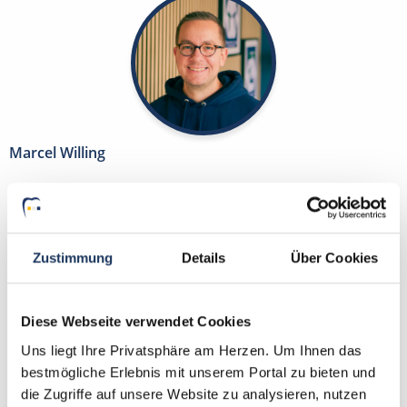
Marcel Willing
Ansprechpartner
Gemeinsam finden wir die Zahnarztpraxis, die zu
Ihnen und Ihren beruflichen Zielen passt. Wenn Sie
Zustimmung
Details
Über Cookies
Fragen zu Ihrer Bewerbung oder zu unseren
Jobangeboten haben, stehe ich Ihnen jederzeit zur
Verfügung!
Diese Webseite verwendet Cookies
Uns liegt Ihre Privatsphäre am Herzen. Um Ihnen das
Jetzt zur kostenlosen Stellenanfrage
bestmögliche Erlebnis mit unserem Portal zu bieten und
die Zugriffe auf unsere Website zu analysieren, nutzen