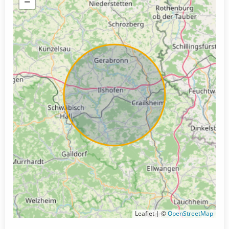
−
Leaflet | ©
OpenStreetMap