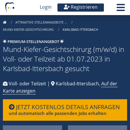
Login
Registrieren
ATTRAKTIVE STELLENANGEBOTE …
MUND-KIEFER-GESICHTSCHIRURG
KARLSBAD-ITTERSBACH
🌟 PREMIUM-STELLENANGEBOT 🌟
Mund-Kiefer-Gesichtschirurg (m/w/d) in
Voll- oder Teilzeit ab 01.07.2023 in
Karlsbad-Ittersbach gesucht
Voll- oder Teilzeit |
Karlsbad-Ittersbach,
Auf der
Karte anzeigen
JETZT KOSTENLOS DETAILS ANFRAGEN
und automatisch alle passenden Jobs erhalten