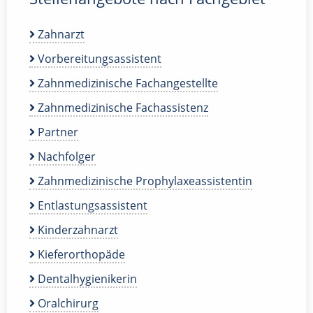
Zahnarzt
Vorbereitungsassistent
Zahnmedizinische Fachangestellte
Zahnmedizinische Fachassistenz
Partner
Nachfolger
Zahnmedizinische Prophylaxeassistentin
Entlastungsassistent
Kinderzahnarzt
Kieferorthopäde
Dentalhygienikerin
Oralchirurg