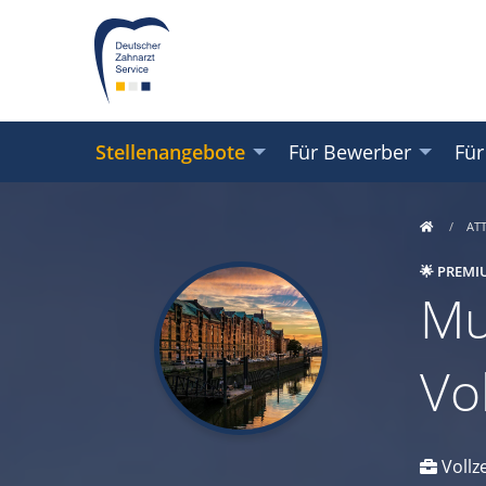
Stellenangebote
Für Bewerber
Für
AT
🌟 PREMI
Mu
Vo
Vollze