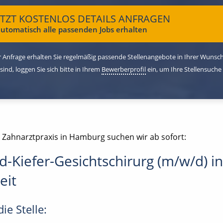
ETZT KOSTENLOS DETAILS ANFRAGEN
utomatisch alle passenden Jobs erhalten
 Anfrage erhalten Sie regelmäßig passende Stellenangebote in Ihrer Wunschr
 sind, loggen Sie sich bitte in Ihrem
Bewerberprofil
ein, um Ihre Stellensuche
e Zahnarztpraxis in Hamburg suchen wir ab sofort:
-Kiefer-Gesichtschirurg (m/w/d) in
eit
ie Stelle: