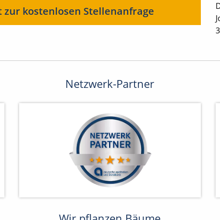
D
t zur kostenlosen Stellenanfrage
J
3
Netzwerk-Partner
Wir pflanzen Bäume