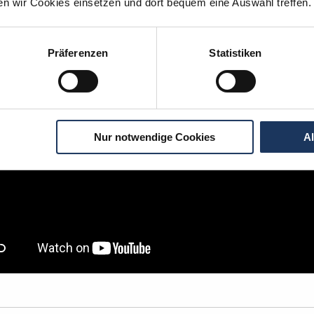
igen Schritten zu Ihrer Traumstelle - so geh
ten wir Cookies einsetzen und dort bequem eine Auswahl treffen.
Präferenzen
Statistiken
Nur notwendige Cookies
A