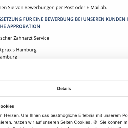
ehen Sie von Bewerbungen per Post oder E-Mail ab.
SETZUNG FÜR EINE BEWERBUNG BEI UNSEREN KUNDEN I
HE APPROBATION
tscher Zahnarzt Service
tpraxis Hamburg
Hamburg
Jetzt kostenlos Details anfragen
Details
 interessieren sich
7 Besucher
für
Stellenangebote als
Mund-Kiefer-Gesich
Cookies
am Herzen. Um Ihnen das bestmögliche Erlebnis mit unserem Port
ieren, nutzen wir auf unseren Seiten Cookies. 🍪 Sie können mit