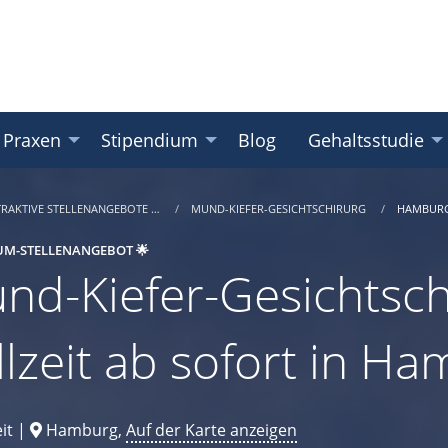
 Praxen
Stipendium
Blog
Gehaltsstudie
TRAKTIVE STELLENANGEBOTE …
MUND-KIEFER-GESICHTSCHIRURG
HAMBUR
UM-STELLENANGEBOT 🌟
nd-Kiefer-Gesichtsch
llzeit ab sofort in H
it |
Hamburg,
Auf der Karte anzeigen