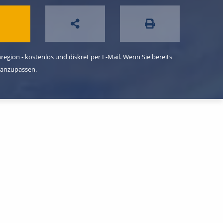
egion - kostenlos und diskret per E-Mail. Wenn Sie bereits
 anzupassen.