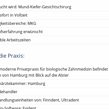
cht wird: Mund-Kiefer-Gesichtschirurg
ofort in Vollzeit
gkeitsbereiche: MKG
ufserfahrung erwünscht
ible Arbeitszeiten
ie Praxis:
moderne Privatpraxis für biologische Zahnmedizin befindet 
 von Hamburg mit Blick auf die Alster
närztekammer: Hamburg
Behandler
ndlungseinheiten von: Finndent, Ultradent
is-Software: Evident