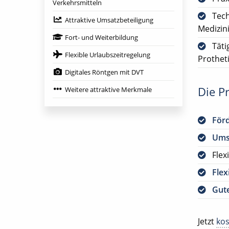
Verkehrsmitteln
Tech
Attraktive Umsatzbeteiligung
Medizin
Fort- und Weiterbildung
Täti
Flexible Urlaubszeitregelung
Prothet
Digitales Röntgen mit DVT
Die Pr
Weitere attraktive Merkmale
För
Ums
Flex
Flex
Gute
Jetzt
kos