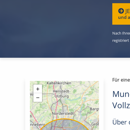
J
und a
Nach Ihrer
registriert
Für ein
+
Mund
−
Vollz
Über d