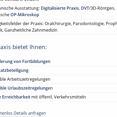
nische Ausstattung:
Digitalisierte Praxis
,
DVT
/3D-Röntgen,
ische
OP-Mikroskop
gkeitsfelder der Praxis: Oralchirurgie, Parodontologie, Prop
ik, Ganzheitliche Zahnmedizin
axis bietet Ihnen:
derung von Fortbildungen
atzbeteiligung
ible Arbeitszeitregelungen
ible Urlaubszeitregelung
en
 Erreichbarkeit
mit öffentl. Verkehrsmitteln
tenlos Details anfragen