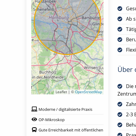
Gesu
Ab s
Täti
Ber
Flex
Über d
Die 
Leaflet | ©
OpenStreetMap
Zentrum
Zah
Moderne / digitalisierte Praxis
2-3 
OP-Mikroskop
Beha
Gute Erreichbarkeit mit öffentlichen
Prax