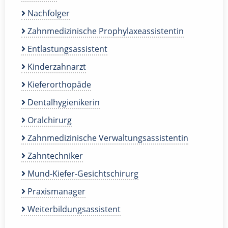
Nachfolger
Zahnmedizinische Prophylaxeassistentin
Entlastungsassistent
Kinderzahnarzt
Kieferorthopäde
Dentalhygienikerin
Oralchirurg
Zahnmedizinische Verwaltungsassistentin
Zahntechniker
Mund-Kiefer-Gesichtschirurg
Praxismanager
Weiterbildungsassistent