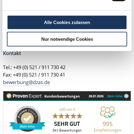
einer Zahnarztpraxis zu finden. Kontaktieren Sie
mich gerne, wenn Sie Fragen zu unserem Service
haben.
Alle Cookies zulassen
Jetzt zur kostenlosen Stellenanfrage
Nur notwendige Cookies
Kontakt
Tel.: +49 (0) 521 / 911 730 42
Fax: +49 (0) 521 / 911 730 41
bewerbung@dzas.de