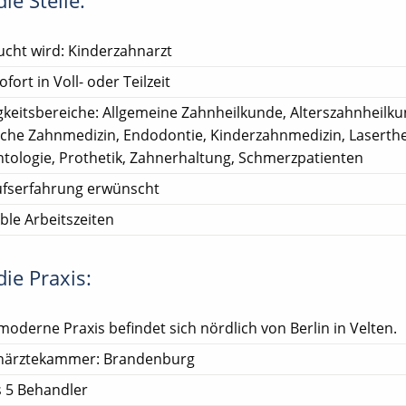
ie Stelle:
cht wird: Kinderzahnarzt
ofort in Voll- oder Teilzeit
gkeitsbereiche: Allgemeine Zahnheilkunde, Alterszahnheilku
sche Zahnmedizin, Endodontie, Kinderzahnmedizin, Laserthe
tologie, Prothetik, Zahnerhaltung, Schmerzpatienten
ufserfahrung erwünscht
ible Arbeitszeiten
ie Praxis:
moderne Praxis befindet sich nördlich von Berlin in Velten.
närztekammer: Brandenburg
s 5 Behandler