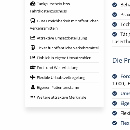
Tankgutschein bzw.
Beha
Fahrtkostenzuschuss
Prax
Gute Erreichbarkeit mit öffentlichen
Tech
Verkehrsmitteln
Täti
Attraktive Umsatzbeteiligung
Laserth
Ticket für öffentliche Verkehrsmittel
Einblick in eigene Umsatzzahlen
Die Pr
Fort- und Weiterbildung
För
Flexible Urlaubszeitregelung
1.000,-
Eigenen Patientenstamm
Ums
Weitere attraktive Merkmale
Eig
Flex
Flex