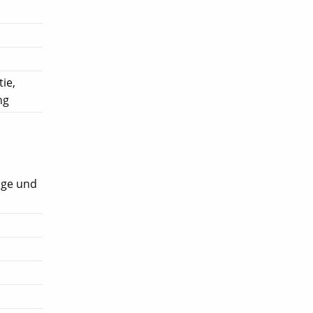
ie,
ng
age und