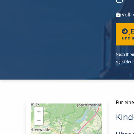
Voll- 
J
und a
Nach Ihrer
registriert
Für eine
+
Kind
−