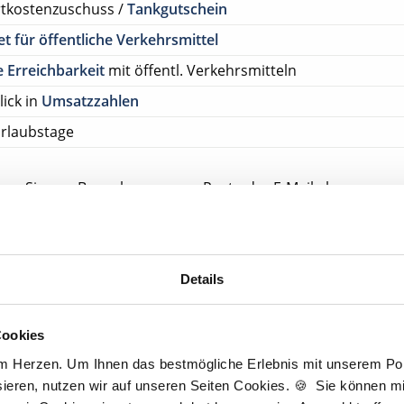
rtkostenzuschuss /
Tankgutschein
et für öffentliche Verkehrsmittel
 Erreichbarkeit
mit öffentl. Verkehrsmitteln
lick in
Umsatzzahlen
rlaubstage
ehen Sie von Bewerbungen per Post oder E-Mail ab.
SETZUNG FÜR EINE BEWERBUNG BEI UNSEREN KUNDEN I
HE APPROBATION
Details
tscher Zahnarzt Service
praxis Velten bei Berlin
Cookies
lten bei Berlin
am Herzen. Um Ihnen das bestmögliche Erlebnis mit unserem Port
ieren, nutzen wir auf unseren Seiten Cookies. 🍪 Sie können mit