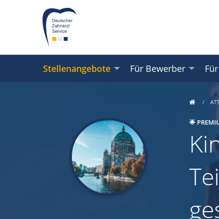
Stellenangebote
Für Bewerber
Für
AT
🌟 PREMI
Ki
Tei
ge