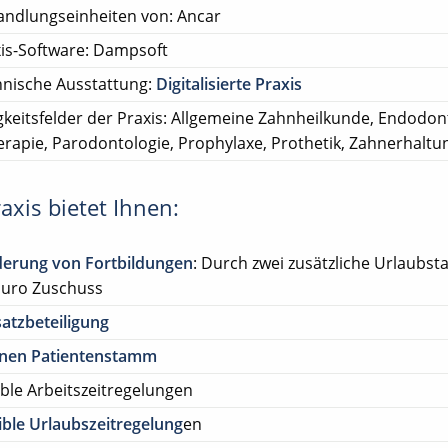
ndlungseinheiten von: Ancar
is-Software: Dampsoft
nische Ausstattung:
Digitalisierte Praxis
gkeitsfelder der Praxis: Allgemeine Zahnheilkunde, Endodont
erapie, Parodontologie, Prophylaxe, Prothetik, Zahnerhaltu
axis bietet Ihnen:
derung von Fortbildungen
: Durch zwei zusätzliche Urlaubst
 Euro Zuschuss
atzbeteiligung
enen Patientenstamm
ible Arbeitszeitregelungen
ible Urlaubszeitregelung
en