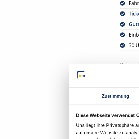
Fah
Tick
Gute
Einb
30 U
Bitte s
VORAUS
DEUTSC
Zustimmung
Ihr Deu
Zahnarzt
Diese Webseite verwendet 
16727 Ve
Uns liegt Ihre Privatsphäre 
auf unsere Website zu analys