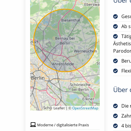
Über d
Gesu
Ab s
Täti
Ästheti
Parodon
Ber
Flex
Über d
Die 
Leaflet | ©
OpenStreetMap
Zah
Moderne / digitalisierte Praxis
4 bi