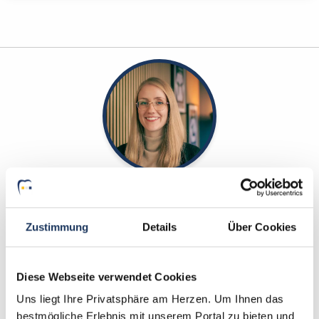
Sarah Grützmacher
Ansprechpartnerin
Zustimmung
Details
Über Cookies
Gerne helfe ich Ihnen dabei, eine neue Stelle in
einer Zahnarztpraxis zu finden. Kontaktieren Sie
Diese Webseite verwendet Cookies
mich gerne, wenn Sie Fragen zu unserem Service
Uns liegt Ihre Privatsphäre am Herzen. Um Ihnen das
haben.
bestmögliche Erlebnis mit unserem Portal zu bieten und