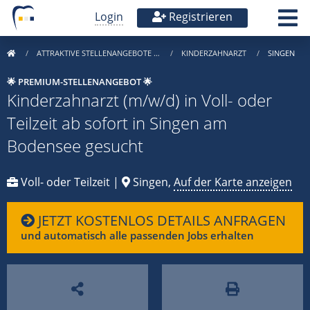
Login
Registrieren
ATTRAKTIVE STELLENANGEBOTE …
KINDERZAHNARZT
SINGEN
🌟 PREMIUM-STELLENANGEBOT 🌟
Kinderzahnarzt (m/w/d) in Voll- oder
Teilzeit ab sofort in Singen am
Bodensee gesucht
Voll- oder Teilzeit |
Singen,
Auf der Karte anzeigen
JETZT KOSTENLOS DETAILS ANFRAGEN
und automatisch alle passenden Jobs erhalten