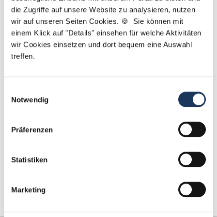
die Zugriffe auf unsere Website zu analysieren, nutzen
Jetzt zur kostenlosen Stellenanfrage
wir auf unseren Seiten Cookies. 🍪 Sie können mit
einem Klick auf "Details" einsehen für welche Aktivitäten
Kontakt
wir Cookies einsetzen und dort bequem eine Auswahl
treffen.
Tel.: +49 (0) 521 / 911 730 42
Fax: +49 (0) 521 / 911 730 41
bewerbung@dzas.de
Einwilligungsauswahl
Notwendig
Präferenzen
Statistiken
Marketing