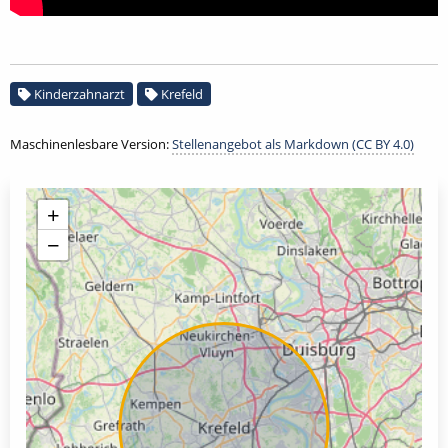
Kinderzahnarzt
Krefeld
Maschinenlesbare Version:
Stellenangebot als Markdown (CC BY 4.0)
+
−