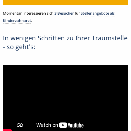
Momentan interessieren sich
3 Besucher
für
Stellenangebote als
Kinderzahnarzt
.
In wenigen Schritten zu Ihrer Traumstelle
- so geht's: