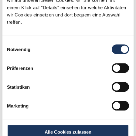
wir auf unseren Seiten Cookies. 🍪 Sie können mit
einem Klick auf "Details" einsehen für welche Aktivitäten
wir Cookies einsetzen und dort bequem eine Auswahl
treffen.
Einwilligungsauswahl
Notwendig
Yanina Weilemann
Ansprechpartner
Präferenzen
Ich unterstütze Sie dabei, die richtige
Statistiken
Zahnarztpraxis für Ihren nächsten Karriereschritt zu
finden. Bei Fragen rund um Ihre Bewerbung oder
unsere Stellenangebote: Melden Sie sich einfach!
Marketing
Jetzt zur kostenlosen Stellenanfrage
Alle Cookies zulassen