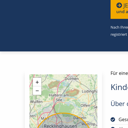
J
und a
Nach Ihrer
registriert
Für eine
+
Kind
−
Über d
Gesu