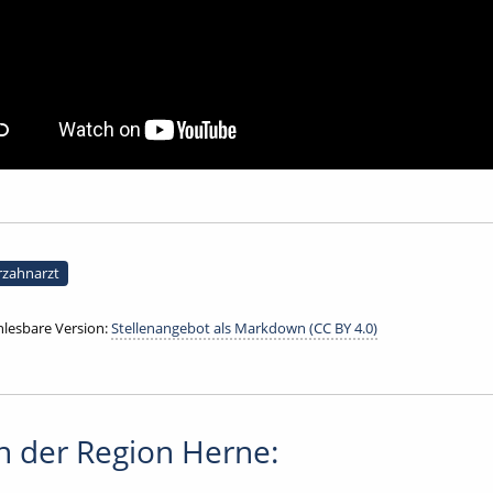
rzahnarzt
lesbare Version:
Stellenangebot als Markdown (CC BY 4.0)
n der Region Herne: