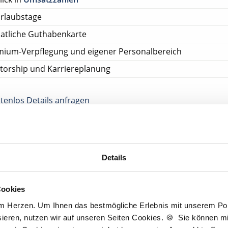
rlaubstage
atliche Guthabenkarte
mium-Verpflegung und eigener Personalbereich
torship und Karriereplanung
tenlos Details anfragen
ehen Sie von Bewerbungen per Post oder E-Mail ab.
SETZUNG FÜR EINE BEWERBUNG BEI UNSEREN KUNDEN I
HE APPROBATION
Details
tscher Zahnarzt Service
Cookies
tpraxis Herne
am Herzen. Um Ihnen das bestmögliche Erlebnis mit unserem Port
Herne
ieren, nutzen wir auf unseren Seiten Cookies. 🍪 Sie können mit