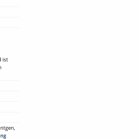
 ist
n
ntgen,
ung