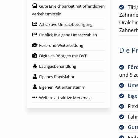
Gute Erreichbarkeit mit öffentlichen
Täti
Verkehrsmitteln
Zahnmed
Oralchi
Attraktive Umsatzbeteiligung
Zahnerh
Einblick in eigene Umsatzzahlen
Fort- und Weiterbildung
Die Pr
Digitales Röntgen mit DVT
Lachgasbehandlung
För
und 5 zu
Eigenes Praxislabor
Ums
Eigenen Patientenstamm
Eig
Weitere attraktive Merkmale
Flex
Fah
Gute
Einb