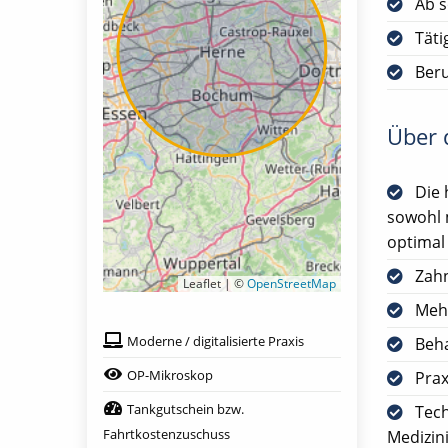
Ab s
Täti
Ber
Über d
Die 
sowohl 
optimal
Zah
Leaflet | ©
OpenStreetMap
Mehr
Moderne / digitalisierte Praxis
Beha
OP-Mikroskop
Prax
Tankgutschein bzw.
Tech
Fahrtkostenzuschuss
Medizin