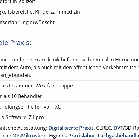
ofort in Vollzeit
gkeitsbereiche: Kinderzahnmedizin
ufserfahrung erwünscht
ie Praxis:
hochmoderne Praxisklinik befindet sich zentral in Herne und
mit dem Auto, als auch mit den öffentlichen Verkehrsmittel
 angebunden.
närztekammer: Westfalen-Lippe
 als 10 Behandler
ndlungseinheiten von: XO
is-Software: Z1.pro
nische Ausstattung:
Digitalisierte Praxis
, CEREC,
DVT
/3D-Rö
ische
OP-Mikroskop
, Eigenes
Praxislabor
,
Lachgasbehandl