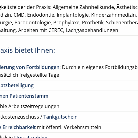
gkeitsfelder der Praxis: Allgemeine Zahnheilkunde, Ästhetis
izin, CMD, Endodontie, Implantologie, Kinderzahnmedizin,
rurgie, Parodontologie, Prophylaxe, Prothetik, Schienenther
altung, Arbeiten mit CEREC, Lachgasbehandlungen
axis bietet Ihnen:
derung von Fortbildungen
: Durch ein eigenes Fortbildungs
sätzlich freigestellte Tage
atzbeteiligung
enen Patientenstamm
ible Arbeitszeitregelungen
rtkostenzuschuss /
Tankgutschein
 Erreichbarkeit
mit öffentl. Verkehrsmitteln
lick in
Umsatzzahlen