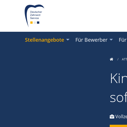
Stellenangebote
Für Bewerber
Für
AT
Ki
so
Vollze