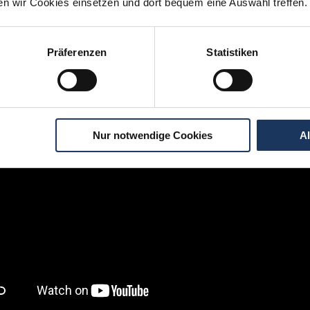
ten wir Cookies einsetzen und dort bequem eine Auswahl treffen.
igen Schritten zu Ihrer Traumstelle - so geh
Präferenzen
Statistiken
Nur notwendige Cookies
A