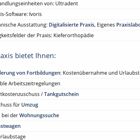
ndlungseinheiten von: Ultradent
is-Software: Ivoris
nische Ausstattung:
Digitalisierte Praxis
, Eigenes
Praxislab
gkeitsfelder der Praxis: Kieferorthopädie
axis bietet Ihnen:
derung von Fortbildungen
: Kostenübernahme und Urlaubs
ible Arbeitszeitregelungen
rtkostenzuschuss /
Tankgutschein
chuss für
Umzug
e bei der
Wohnungssuche
nstwagen
rlaubstage