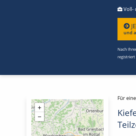
Voll- 
J
und a
Nach Ihrer
registriert
Für ein
+
Kief
−
Teilz