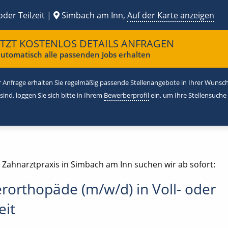
oder Teilzeit |
Simbach am Inn,
Auf der Karte anzeigen
ETZT KOSTENLOS DETAILS ANFRAGEN
utomatisch alle passenden Jobs erhalten
 Anfrage erhalten Sie regelmäßig passende Stellenangebote in Ihrer Wunschr
 sind, loggen Sie sich bitte in Ihrem
Bewerberprofil
ein, um Ihre Stellensuche
e Zahnarztpraxis in Simbach am Inn suchen wir ab sofort:
erorthopäde (m/w/d) in Voll- oder
eit