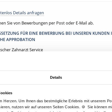
tenlos Details anfragen
ehen Sie von Bewerbungen per Post oder E-Mail ab.
SETZUNG FÜR EINE BEWERBUNG BEI UNSEREN KUNDEN I
HE APPROBATION
tscher Zahnarzt Service
für Kieferorthopädie Simbach am Inn
imbach am Inn
Details
Jetzt kostenlos Details anfragen
Cookies
am Herzen. Um Ihnen das bestmögliche Erlebnis mit unserem Port
ieren, nutzen wir auf unseren Seiten Cookies. 🍪 Sie können mit
entan interessieren sich
5 Besucher
für
Stellenangebote als
Kieferorthop