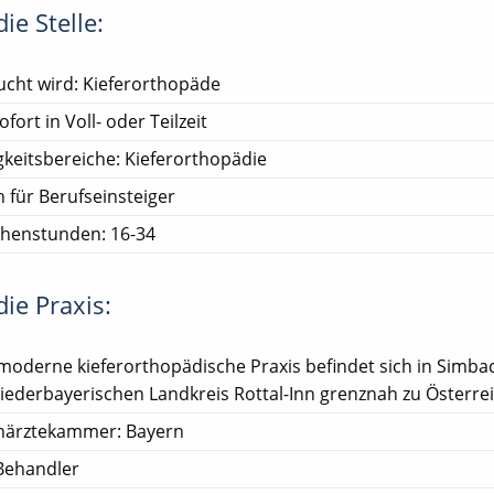
ie Stelle:
cht wird: Kieferorthopäde
ofort in Voll- oder Teilzeit
gkeitsbereiche: Kieferorthopädie
 für Berufseinsteiger
henstunden: 16-34
ie Praxis:
moderne kieferorthopädische Praxis befindet sich in Simb
niederbayerischen Landkreis Rottal-Inn grenznah zu Österre
närztekammer: Bayern
Behandler