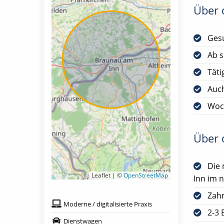
Über d
Gesu
Ab s
Täti
Auch
Woc
Über d
Die 
Leaflet | ©
OpenStreetMap
Inn im 
Zah
Moderne / digitalisierte Praxis
2-3 
Dienstwagen