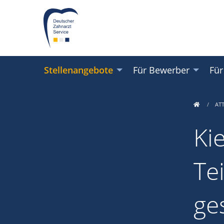
Stellenangebote
Für Bewerber
Für
AT
Ki
Te
ge