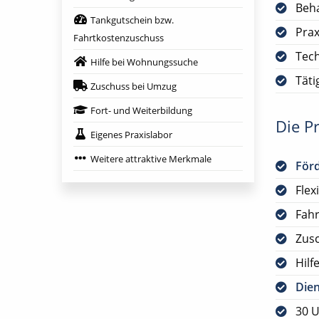
Beha
Tankgutschein bzw.
Prax
Fahrtkostenzuschuss
Tech
Hilfe bei Wohnungssuche
Täti
Zuschuss bei Umzug
Fort- und Weiterbildung
Die Pr
Eigenes Praxislabor
Weitere attraktive Merkmale
För
Flex
Fah
Zus
Hilf
Die
30 U