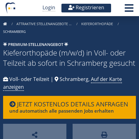
Login
Registrieren
ATTRAKTIVE STELLENANGEBOTE …
KIEFERORTHOPÄDE
SCHRAMBERG
🌟 PREMIUM-STELLENANGEBOT 🌟
Kieferorthopäde (m/w/d) in Voll- oder
Teilzeit ab sofort in Schramberg gesucht
Voll- oder Teilzeit |
Schramberg,
Auf der Karte
anzeigen
JETZT KOSTENLOS DETAILS ANFRAGEN
und automatisch alle passenden Jobs erhalten