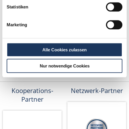
bewerbung@dzas.de
Statistiken
Marketing
Alle Cookies zulassen
Nur notwendige Cookies
Kooperations-
Netzwerk-Partner
Partner