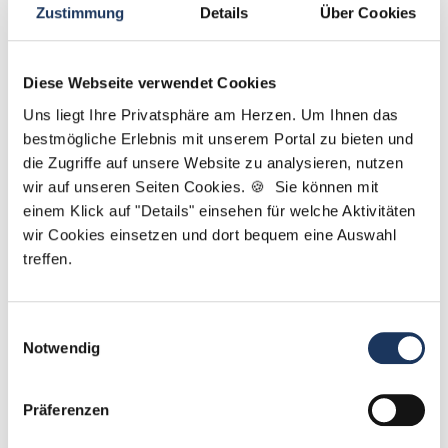
Zustimmung
Details
Über Cookies
Diese Webseite verwendet Cookies
Elvan Eskitürk
Uns liegt Ihre Privatsphäre am Herzen. Um Ihnen das
bestmögliche Erlebnis mit unserem Portal zu bieten und
Ansprechpartnerin
die Zugriffe auf unsere Website zu analysieren, nutzen
Sie suchen eine neue Herausforderung in der
wir auf unseren Seiten Cookies. 🍪 Sie können mit
Zahnmedizin? Gemeinsam finden wir die passende
einem Klick auf "Details" einsehen für welche Aktivitäten
wir Cookies einsetzen und dort bequem eine Auswahl
Praxis für Sie. Bei Fragen zu Ihrem Profil oder
treffen.
unseren Stellen bin ich gerne für Sie da!
Jetzt zur kostenlosen Stellenanfrage
Einwilligungsauswahl
Notwendig
Kontakt
Präferenzen
Tel.: +49 (0) 521 / 911 730 42
Fax: +49 (0) 521 / 911 730 41