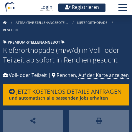
Login
Registrieren
ATTRAKTIVE STELLENANGEBOTE …
KIEFERORTHOPÄDE
RENCHEN
🌟 PREMIUM-STELLENANGEBOT 🌟
Kieferorthopäde (m/w/d) in Voll- oder
Teilzeit ab sofort in Renchen gesucht
Voll- oder Teilzeit |
Renchen,
Auf der Karte anzeigen
JETZT KOSTENLOS DETAILS ANFRAGEN
und automatisch alle passenden Jobs erhalten