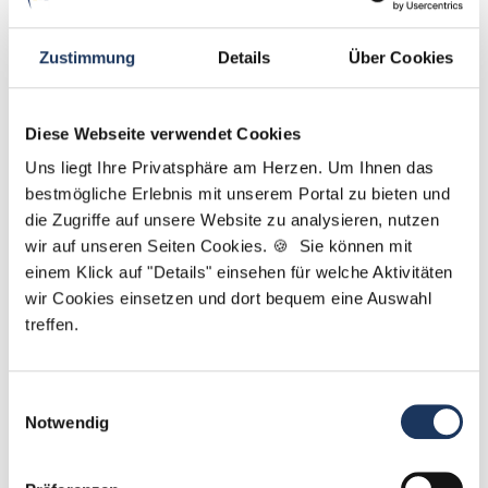
Zustimmung
Details
Über Cookies
Diese Webseite verwendet Cookies
Marcel Willing
Uns liegt Ihre Privatsphäre am Herzen. Um Ihnen das
bestmögliche Erlebnis mit unserem Portal zu bieten und
Ansprechpartner
die Zugriffe auf unsere Website zu analysieren, nutzen
wir auf unseren Seiten Cookies. 🍪 Sie können mit
Gemeinsam finden wir die Zahnarztpraxis, die zu
einem Klick auf "Details" einsehen für welche Aktivitäten
Ihnen und Ihren beruflichen Zielen passt. Wenn Sie
wir Cookies einsetzen und dort bequem eine Auswahl
Fragen zu Ihrer Bewerbung oder zu unseren
treffen.
Jobangeboten haben, stehe ich Ihnen jederzeit zur
Verfügung!
Einwilligungsauswahl
Notwendig
Jetzt zur kostenlosen Stellenanfrage