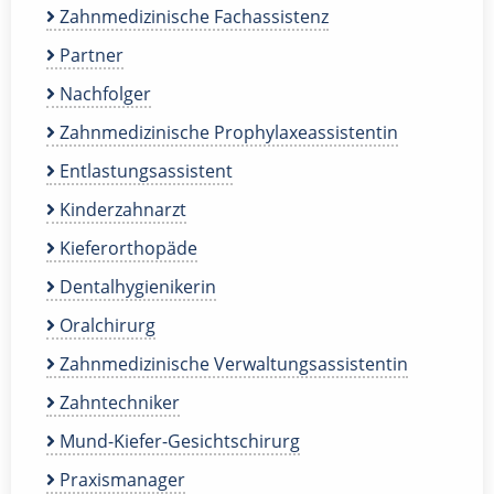
Zahnmedizinische Fachassistenz
Partner
Nachfolger
Zahnmedizinische Prophylaxeassistentin
Entlastungsassistent
Kinderzahnarzt
Kieferorthopäde
Dentalhygienikerin
Oralchirurg
Zahnmedizinische Verwaltungsassistentin
Zahntechniker
Mund-Kiefer-Gesichtschirurg
Praxismanager