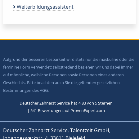
Weiterbildungsassistent
Aufgrund der besseren Lesbarkeit wird stets nur die maskuline oder die
feminine Form verwendet; selbstredend beziehen wir uns dabei immer
auf männliche, weibliche Personen sowie Personen eines anderen
Geschlechts. Bitte beachten auch Sie die geltenden gesetzlichen
Bestimmungen des AGG.
Deutscher Zahnarzt Service
hat
4,83
von
5
Sternen
|
541
Bewertungen auf ProvenExpert.com
Deutscher Zahnarzt Service, Talentzeit GmbH,
Johanneswerkstr. 4, 33611 Bielefeld