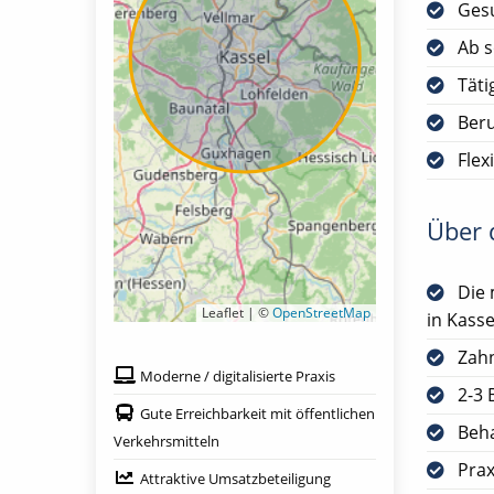
Gesu
Ab s
Täti
Ber
Flex
Über d
Die 
Leaflet | ©
OpenStreetMap
in Kass
Zah
Moderne / digitalisierte Praxis
2-3 
Gute Erreichbarkeit mit öffentlichen
Beh
Verkehrsmitteln
Prax
Attraktive Umsatzbeteiligung