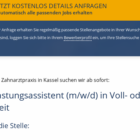
ETZT KOSTENLOS DETAILS ANFRAGEN
utomatisch alle passenden Jobs erhalten
 Anfrage erhalten Sie regelmäßig passende Stellenangebote in Ihrer Wunschr
 sind, loggen Sie sich bitte in Ihrem
Bewerberprofil
ein, um Ihre Stellensuche
 Zahnarztpraxis in Kassel suchen wir ab sofort:
astungsassistent (m/w/d) in Voll- o
eit
ie Stelle: