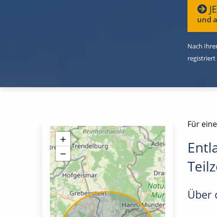
J
und a
Nach Ihrer
registriert
Für eine
+
Entl
−
Teilz
Über d