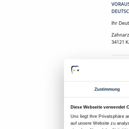
VORAUS
DEUTSC
Ihr Deu
Zahnarz
34121 K
Momen
Zustimmung
Diese Webseite verwendet 
In wen
Uns liegt Ihre Privatsphäre 
auf unsere Website zu analys