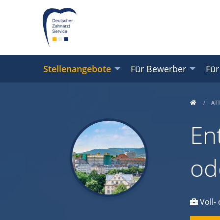
Stellenangebote
Für Bewerber
Für
AT
En
od
Voll- 