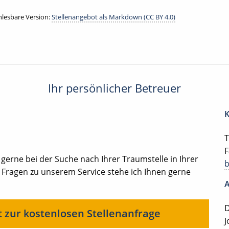
lesbare Version:
Stellenangebot als Markdown (CC BY 4.0)
Ihr persönlicher Betreuer
K
T
F
 gerne bei der Suche nach Ihrer Traumstelle in Ihrer
 Fragen zu unserem Service stehe ich Ihnen gerne
A
D
t zur kostenlosen Stellenanfrage
J