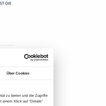
ST DIE
stent
.
Über Cookies
t's:
al zu bieten und die Zugriffe
 einem Klick auf "Details"