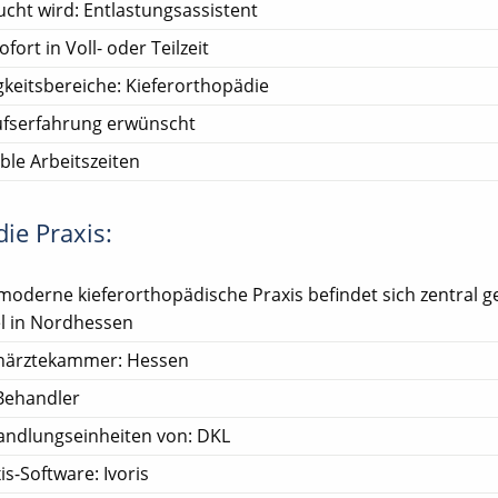
cht wird: Entlastungsassistent
ofort in Voll- oder Teilzeit
gkeitsbereiche: Kieferorthopädie
ufserfahrung erwünscht
ible Arbeitszeiten
ie Praxis:
moderne kieferorthopädische Praxis befindet sich zentral g
el in Nordhessen
närztekammer: Hessen
Behandler
andlungseinheiten von: DKL
is-Software: Ivoris