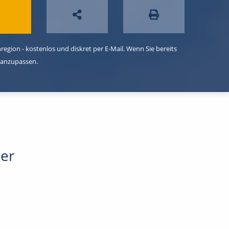
egion - kostenlos und diskret per E-Mail. Wenn Sie bereits
 anzupassen.
der