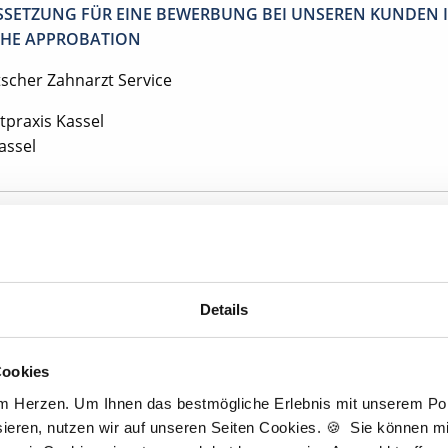
SETZUNG FÜR EINE BEWERBUNG BEI UNSEREN KUNDEN I
HE APPROBATION
tscher Zahnarzt Service
tpraxis Kassel
assel
Jetzt kostenlos Details anfragen
tan interessieren sich
7 Besucher
für
Stellenangebote als
Entlastungsassi
Details
Cookies
igen Schritten zu Ihrer Traumstelle - so geh
am Herzen. Um Ihnen das bestmögliche Erlebnis mit unserem Port
ieren, nutzen wir auf unseren Seiten Cookies. 🍪 Sie können mit