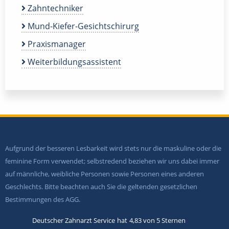
Zahntechniker
Mund-Kiefer-Gesichtschirurg
Praxismanager
Weiterbildungsassistent
Aufgrund der besseren Lesbarkeit wird stets nur die maskuline oder die
feminine Form verwendet; selbstredend beziehen wir uns dabei immer
auf männliche, weibliche Personen sowie Personen eines anderen
Geschlechts. Bitte beachten auch Sie die geltenden gesetzlichen
Bestimmungen des AGG.
Deutscher Zahnarzt Service
hat
4,83
von
5
Sternen