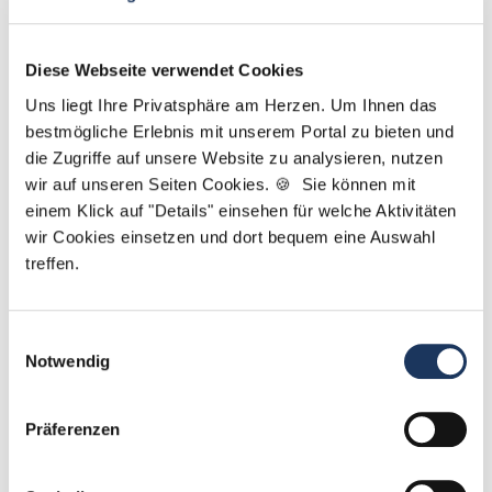
Sarah Grützmacher
Diese Webseite verwendet Cookies
Uns liegt Ihre Privatsphäre am Herzen. Um Ihnen das
Ansprechpartnerin
bestmögliche Erlebnis mit unserem Portal zu bieten und
die Zugriffe auf unsere Website zu analysieren, nutzen
Gerne helfe ich Ihnen dabei, eine neue Stelle in
wir auf unseren Seiten Cookies. 🍪 Sie können mit
einer Zahnarztpraxis zu finden. Kontaktieren Sie
einem Klick auf "Details" einsehen für welche Aktivitäten
mich gerne, wenn Sie Fragen zu unserem Service
wir Cookies einsetzen und dort bequem eine Auswahl
haben.
treffen.
Jetzt zur kostenlosen Stellenanfrage
Einwilligungsauswahl
Notwendig
Kontakt
Tel.: +49 (0) 521 / 911 730 42
Präferenzen
Fax: +49 (0) 521 / 911 730 41
bewerbung@dzas.de