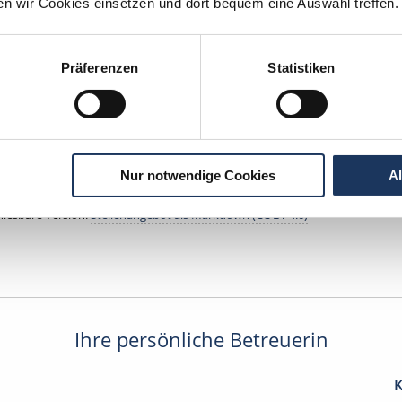
ten wir Cookies einsetzen und dort bequem eine Auswahl treffen.
Jetzt kostenlos Details anfragen
Präferenzen
Statistiken
ntan interessieren sich
6 Besucher
für
Stellenangebote als
Dentalhygieni
lhygienikerin
Nur notwendige Cookies
A
lesbare Version:
Stellenangebot als Markdown (CC BY 4.0)
Ihre persönliche Betreuerin
K