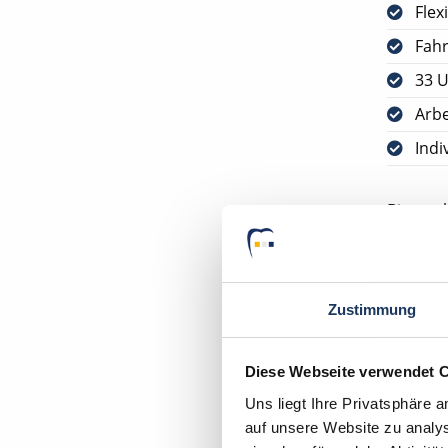
Flex
Fah
33 U
Arbe
Indi
Bitte s
VORAUS
ABGESC
Zustimmung
Ihr Deu
Zahnarz
Diese Webseite verwendet 
59846 
Uns liegt Ihre Privatsphäre 
auf unsere Website zu analys