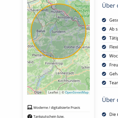
Über d
Gesu
Ab s
Täti
Flex
Woc
Freu
Geha
Team
Leaflet | ©
OpenStreetMap
Über d
Moderne / digitalisierte Praxis
Die 
Tankgutschein bzw.