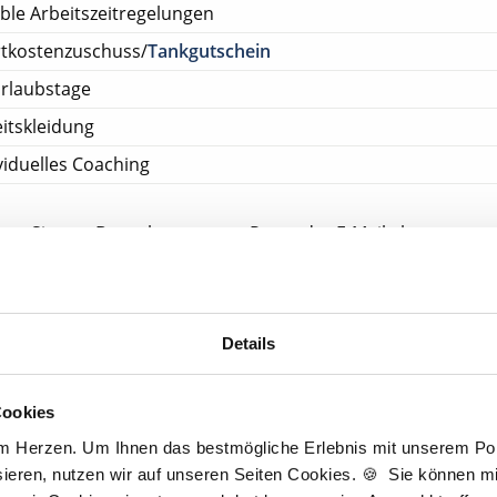
ible Arbeitszeitregelungen
rtkostenzuschuss/
Tankgutschein
rlaubstage
itskleidung
viduelles Coaching
ehen Sie von Bewerbungen per Post oder E-Mail ab.
SETZUNG FÜR EINE BEWERBUNG BEI UNSEREN KUNDEN I
HLOSSENE BERUFSAUSBILDUNG
Details
tscher Zahnarzt Service
tpraxis Sundern
Cookies
Sundern
am Herzen. Um Ihnen das bestmögliche Erlebnis mit unserem Port
ieren, nutzen wir auf unseren Seiten Cookies. 🍪 Sie können mit