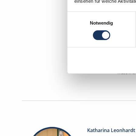
einsehen für welche Aktivitä
Einwilligungsauswahl
Notwendig
Mome
Denta
Maschinen
Katharina Leonhardt