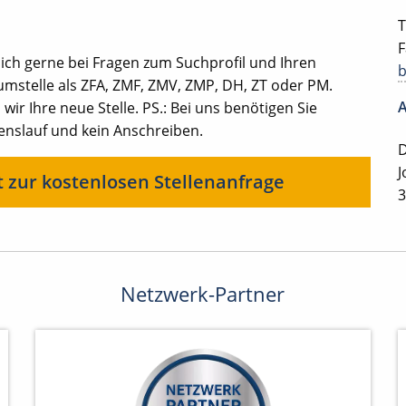
T
F
ich gerne bei Fragen zum Suchprofil und Ihren
mstelle als ZFA, ZMF, ZMV, ZMP, DH, ZT oder PM.
A
ir Ihre neue Stelle. PS.: Bei uns benötigen Sie
benslauf und kein Anschreiben.
D
J
t zur kostenlosen Stellenanfrage
3
Netzwerk-Partner