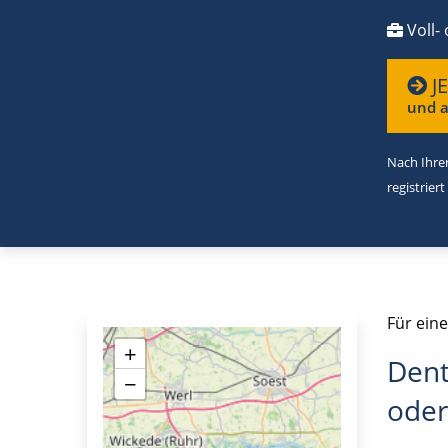
Voll- 
J
und a
Nach Ihrer
registriert
Für ein
+
Dent
−
oder