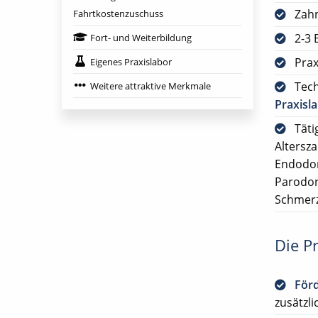
Zah
Fahrtkostenzuschuss
2-3 
Fort- und Weiterbildung
Prax
Eigenes Praxislabor
Tech
Weitere attraktive Merkmale
Praxisl
Täti
Altersz
Endodon
Parodon
Schmerz
Die Pr
För
zusätzli