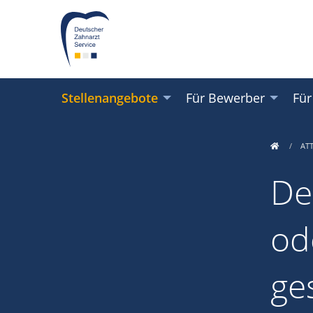
Stellenangebote
Für Bewerber
Für
AT
De
od
ge