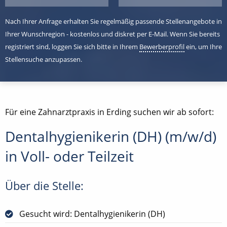
Nach Ihrer Anfrage erhalten Sie regelmäßig passende Stellenangebote in
Ihrer Wunschregion - kostenlos und diskret per E-Mail. Wenn Sie bereits
registriert sind, loggen Sie sich bitte in Ihrem
Bewerberprofil
ein, um Ihre
Stellensuche anzupassen.
Für eine Zahnarztpraxis in Erding suchen wir ab sofort:
Dentalhygienikerin (DH) (m/w/d)
in Voll- oder Teilzeit
Über die Stelle:
Gesucht wird: Dentalhygienikerin (DH)