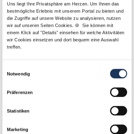
PM haben. Gemeinsam finden wir die passende
Uns liegt Ihre Privatsphäre am Herzen. Um Ihnen das
Stelle für Sie. P.S.: Bei uns genügt Ihr Lebenslauf –
bestmögliche Erlebnis mit unserem Portal zu bieten und
ein Anschreiben ist nicht erforderlich.
die Zugriffe auf unsere Website zu analysieren, nutzen
wir auf unseren Seiten Cookies. 🍪 Sie können mit
einem Klick auf "Details" einsehen für welche Aktivitäten
Jetzt zur kostenlosen Stellenanfrage
wir Cookies einsetzen und dort bequem eine Auswahl
treffen.
Kontakt
Tel.: +49 (0) 521 / 911 730 44
Einwilligungsauswahl
Fax: +49 (0) 521 / 911 730 41
Notwendig
bewerbung@dzas.de
Präferenzen
Statistiken
Marketing