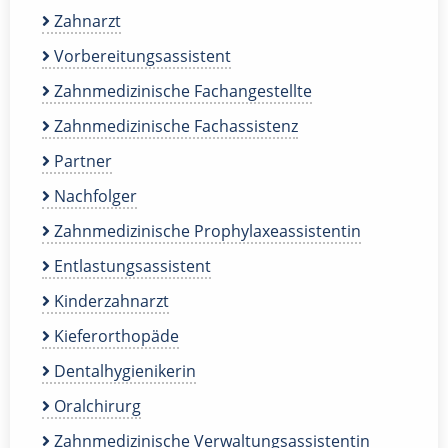
Zahnarzt
Vorbereitungsassistent
Zahnmedizinische Fachangestellte
Zahnmedizinische Fachassistenz
Partner
Nachfolger
Zahnmedizinische Prophylaxeassistentin
Entlastungsassistent
Kinderzahnarzt
Kieferorthopäde
Dentalhygienikerin
Oralchirurg
Zahnmedizinische Verwaltungsassistentin