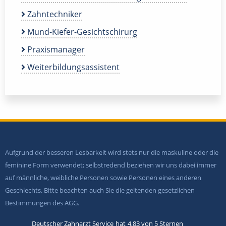
Zahntechniker
Mund-Kiefer-Gesichtschirurg
Praxismanager
Weiterbildungsassistent
Aufgrund der besseren Lesbarkeit wird stets nur die maskuline oder die
feminine Form verwendet; selbstredend beziehen wir uns dabei immer
auf männliche, weibliche Personen sowie Personen eines anderen
Geschlechts. Bitte beachten auch Sie die geltenden gesetzlichen
Bestimmungen des AGG.
Deutscher Zahnarzt Service
hat
4,83
von
5
Sternen