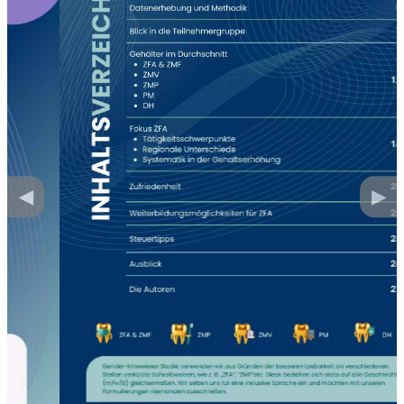
◀︎
▶︎