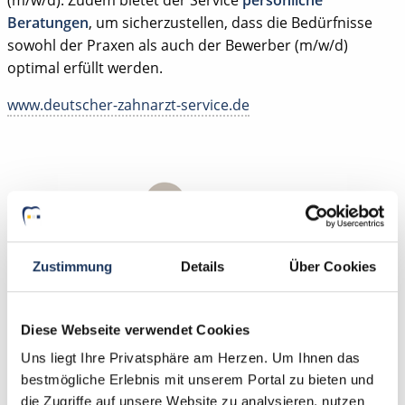
(m/w/d). Zudem bietet der Service
persönliche
Beratungen
, um sicherzustellen, dass die Bedürfnisse
sowohl der Praxen als auch der Bewerber (m/w/d)
optimal erfüllt werden.
www.deutscher-zahnarzt-service.de
Zustimmung
Details
Über Cookies
Diese Webseite verwendet Cookies
Uns liegt Ihre Privatsphäre am Herzen. Um Ihnen das
bestmögliche Erlebnis mit unserem Portal zu bieten und
Paul Nietzschmann | Geschäftsführer | Team Lieblings-
die Zugriffe auf unsere Website zu analysieren, nutzen