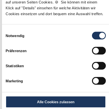
auf unseren Seiten Cookies. 🍪 Sie können mit einem
Klick auf "Details" einsehen für welche Aktivitäten wir
Mit
*
markierte Felder sind Pflichtfelder
Cookies einsetzen und dort bequem eine Auswahl treffen.
Ablauf der Stellenvermittlung:
Einwilligungsauswahl
Notwendig
1
Präferenzen
Einmalig registrieren
Statistiken
kostenfrei & ohne Unterlagen
schnell & unverbindlich
Marketing
2
Passende Stellenangebote
Alle Cookies zulassen
erhalten