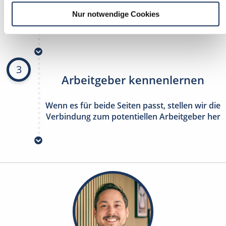
Nur notwendige Cookies
stetig neue Stellenangebote erhalten
ohne selbst zu suchen
3
Arbeitgeber kennenlernen
Wenn es für beide Seiten passt, stellen wir die
Verbindung zum potentiellen Arbeitgeber her