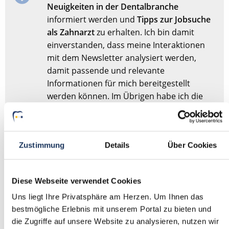
Neuigkeiten in der Dentalbranche
informiert werden und
Tipps zur Jobsuche
als Zahnarzt
zu erhalten. Ich bin damit
einverstanden, dass meine Interaktionen
mit dem Newsletter analysiert werden,
damit passende und relevante
Informationen für mich bereitgestellt
werden können. Im Übrigen habe ich die
Datenschutzerklärung
gelesen und bin mit
ihr einverstanden.
Zustimmung
Details
Über Cookies
Stellenanfrage absenden
Diese Webseite verwendet Cookies
Sie haben dieses Formular schonmal abgesendet?
Dann
Uns liegt Ihre Privatsphäre am Herzen. Um Ihnen das
müssen Sie das Formular nicht erneut abschicken,
bestmögliche Erlebnis mit unserem Portal zu bieten und
sondern nur
hier
Ihre Angaben für die Stellensuche
die Zugriffe auf unsere Website zu analysieren, nutzen wir
anpassen.