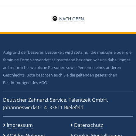
NACH OBEN
Aufgrund der besseren Lesbarkeit wird stets nur die maskuline oder die
feminine Form verwendet; selbstredend beziehen wir uns dabei immer
auf männliche, weibliche Personen sowie Personen eines anderen
Geschlechts. Bitte beachten auch Sie die geltenden gesetzlichen
Bestimmungen des AGG.
Deutscher Zahnarzt Service, Talentzeit GmbH,
Johanneswerkstr. 4, 33611 Bielefeld
Impressum
Datenschutz
AGB für Nutzung
Cookie-Einstellungen