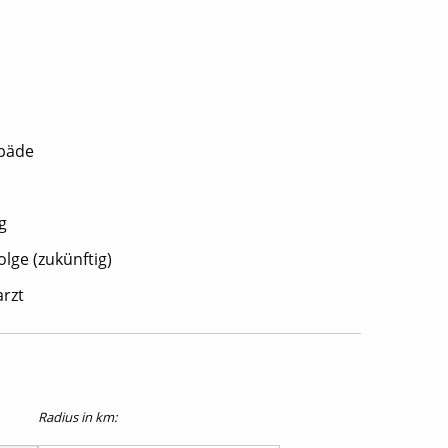
opäde
g
lge (zukünftig)
rzt
Radius in km: