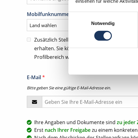
einsehen für welche Aktivitä
Mobilfunknummer für tel. Kontaktanfragen
*
Einwilligungsauswahl
Notwendig
Zusätzlich Stellenangebote und Kommunika
erhalten. Sie können diese Zustimmung jeder
Profilbereich widerrufen.
E-Mail
*
Bitte geben Sie eine gültige E-Mail-Adresse ein.
Ihre Angaben und Dokumente sind
zu jeder 
Erst
nach Ihrer Freigabe
zu einem konkreten 
Nach dem Abschicken der Stellenanfrage kön