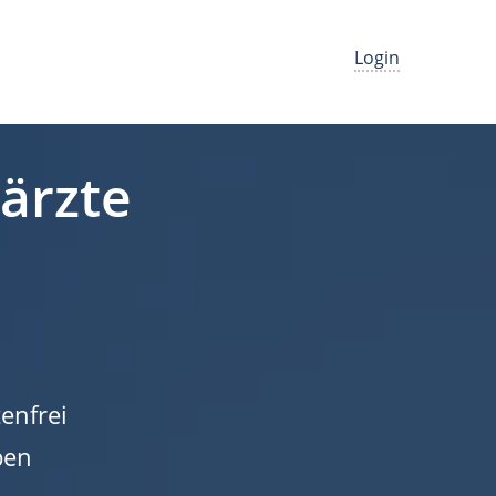
Login
närzte
enfrei
ben