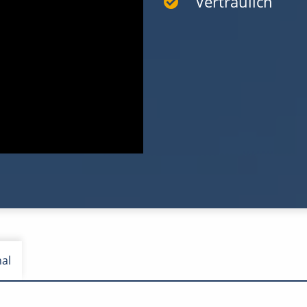
Vertraulich
nal