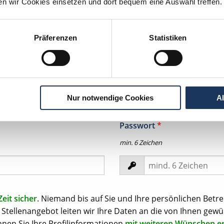
ten wir Cookies einsetzen und dort bequem eine Auswahl treffen.
Präferenzen
Statistiken
tion per
WhatsApp
zeit in Ihrem
Nur notwendige Cookies
A
Passwort
*
min. 6 Zeichen
Zeit sicher
. Niemand bis auf Sie und Ihre persönlichen Betre
Stellenangebot leiten wir Ihre Daten an die von Ihnen gewü
nen Sie Ihre Profilinformationen
mit weiteren Wünschen e