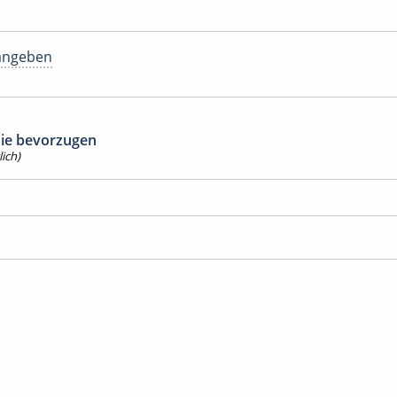
angeben
 Sie bevorzugen
ich)