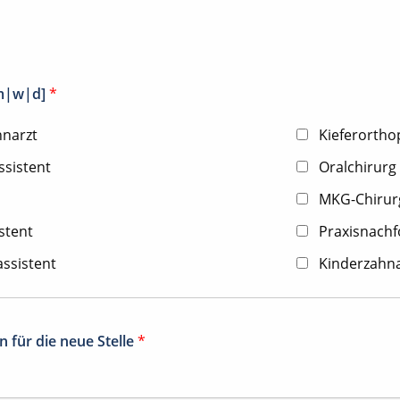
[m|w|d]
*
hnarzt
Kieferorth
ssistent
Oralchirurg
MKG-Chirur
stent
Praxisnachfo
ssistent
Kinderzahna
 für die neue Stelle
*