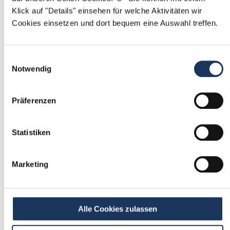
Klick auf "Details" einsehen für welche Aktivitäten wir
Mit
*
markierte Felder sind Pflichtfelder
Cookies einsetzen und dort bequem eine Auswahl treffen.
Ablauf der Stellenvermittlung:
Einwilligungsauswahl
Notwendig
Präferenzen
1
Einmalig registrieren
Statistiken
kostenfrei & ohne Unterlagen
schnell & unverbindlich
Marketing
2
Passende Stellenangebote
Alle Cookies zulassen
erhalten