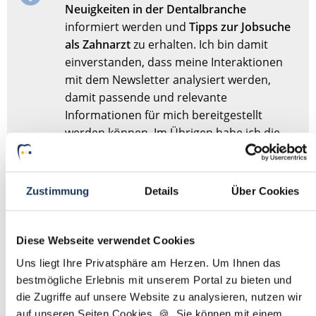
Neuigkeiten in der Dentalbranche
informiert werden und
Tipps zur Jobsuche
als Zahnarzt
zu erhalten. Ich bin damit
einverstanden, dass meine Interaktionen
mit dem Newsletter analysiert werden,
damit passende und relevante
Informationen für mich bereitgestellt
werden können. Im Übrigen habe ich die
Datenschutzerklärung
gelesen und bin mit
ihr einverstanden.
Zustimmung
Details
Über Cookies
Stellenanfrage absenden
Diese Webseite verwendet Cookies
Sie haben dieses Formular schonmal abgesendet?
Dann
Uns liegt Ihre Privatsphäre am Herzen. Um Ihnen das
müssen Sie das Formular nicht erneut abschicken,
bestmögliche Erlebnis mit unserem Portal zu bieten und
sondern nur
hier
Ihre Angaben für die Stellensuche
die Zugriffe auf unsere Website zu analysieren, nutzen wir
anpassen.
auf unseren Seiten Cookies. 🍪 Sie können mit einem