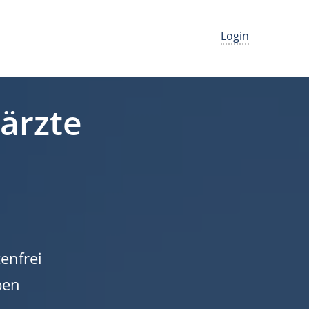
Login
närzte
enfrei
ben