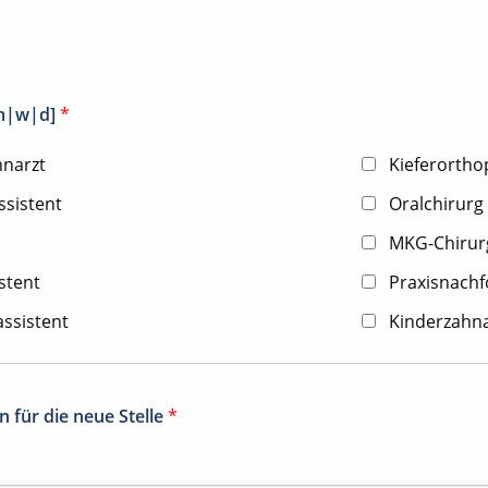
[m|w|d]
*
hnarzt
Kieferorth
ssistent
Oralchirurg
MKG-Chirur
stent
Praxisnachfo
ssistent
Kinderzahna
 für die neue Stelle
*