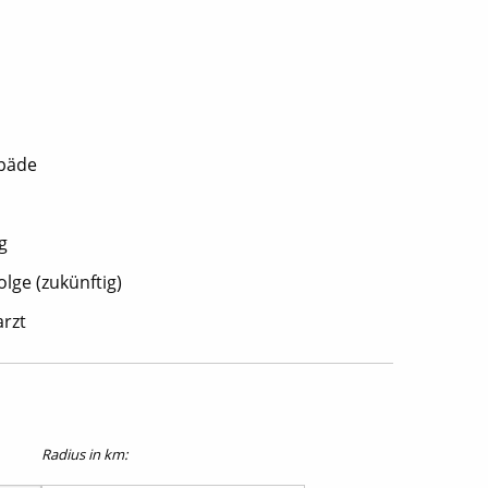
opäde
g
lge (zukünftig)
rzt
Radius in km: