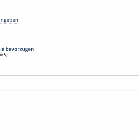
angeben
 Sie bevorzugen
ich)