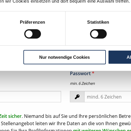
ten wir Cookies einsetzen und dort bequem eine Auswahl treffen.
Präferenzen
Statistiken
tion per
WhatsApp
zeit in Ihrem
Nur notwendige Cookies
A
Passwort
*
min. 6 Zeichen
Zeit sicher
. Niemand bis auf Sie und Ihre persönlichen Betre
Stellenangebot leiten wir Ihre Daten an die von Ihnen gewü
nen Sie Ihre Profilinformationen
mit weiteren Wünschen e