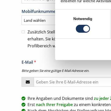
einsehen für welche Aktivitä
Mobilfunknummer für tel. Kontaktanfragen
*
Einwilligungsauswahl
Notwendig
Zusätzlich Stellenangebote und Kommunika
erhalten. Sie können diese Zustimmung jeder
Profilbereich widerrufen.
E-Mail
*
Bitte geben Sie eine gültige E-Mail-Adresse ein.
Ihre Angaben und Dokumente sind
zu jeder 
Erst
nach Ihrer Freigabe
zu einem konkreten 
Nach dem Abschicken der Stellenanfrage kön