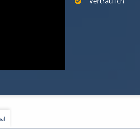
Vertraulich
nal