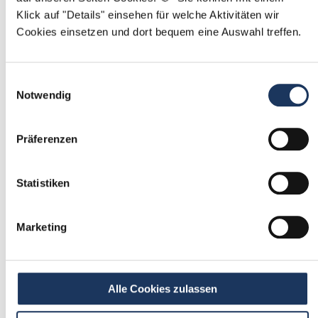
Klick auf "Details" einsehen für welche Aktivitäten wir
Mit
*
markierte Felder sind Pflichtfelder
Cookies einsetzen und dort bequem eine Auswahl treffen.
Ablauf der Stellenvermittlung:
Einwilligungsauswahl
Notwendig
Präferenzen
1
Einmalig registrieren
Statistiken
kostenfrei & ohne Unterlagen
schnell & unverbindlich
Marketing
2
Passende Stellenangebote
Alle Cookies zulassen
erhalten