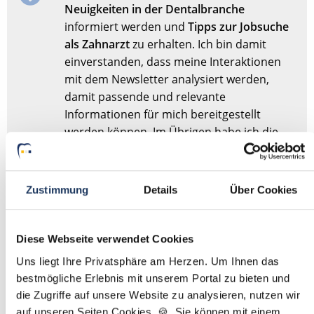
Neuigkeiten in der Dentalbranche
informiert werden und
Tipps zur Jobsuche
als Zahnarzt
zu erhalten. Ich bin damit
einverstanden, dass meine Interaktionen
mit dem Newsletter analysiert werden,
damit passende und relevante
Informationen für mich bereitgestellt
werden können. Im Übrigen habe ich die
Datenschutzerklärung
gelesen und bin mit
ihr einverstanden.
Zustimmung
Details
Über Cookies
Stellenanfrage absenden
Diese Webseite verwendet Cookies
Sie haben dieses Formular schonmal abgesendet?
Dann
Uns liegt Ihre Privatsphäre am Herzen. Um Ihnen das
müssen Sie das Formular nicht erneut abschicken,
bestmögliche Erlebnis mit unserem Portal zu bieten und
sondern nur
hier
Ihre Angaben für die Stellensuche
die Zugriffe auf unsere Website zu analysieren, nutzen wir
anpassen.
auf unseren Seiten Cookies. 🍪 Sie können mit einem