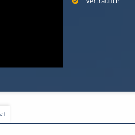
Vertraulich
nal