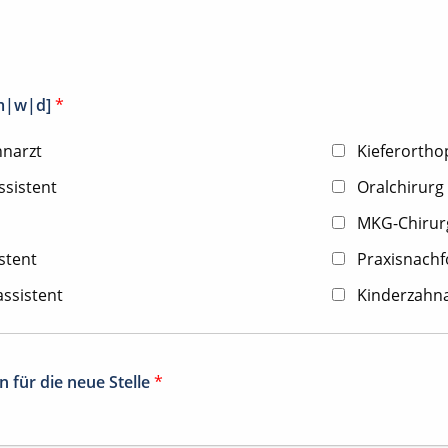
[m|w|d]
*
hnarzt
Kieferorth
ssistent
Oralchirurg
MKG-Chirur
stent
Praxisnachfo
ssistent
Kinderzahna
 für die neue Stelle
*