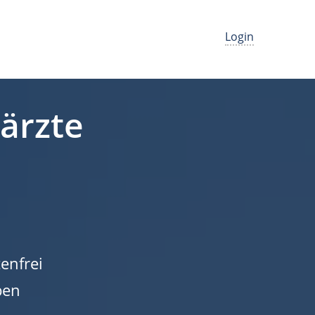
Login
närzte
enfrei
ben