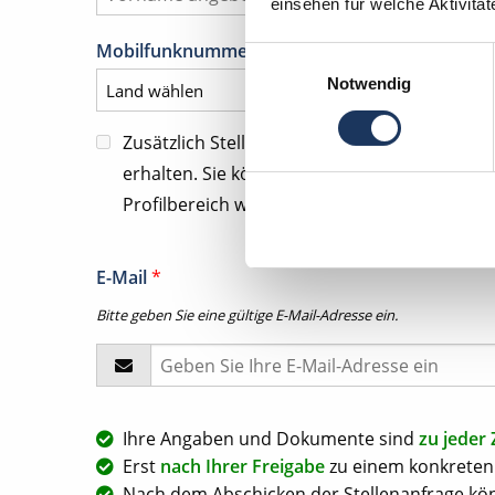
einsehen für welche Aktivitä
Mobilfunknummer für tel. Kontaktanfragen
*
Einwilligungsauswahl
Notwendig
Zusätzlich Stellenangebote und Kommunika
erhalten. Sie können diese Zustimmung jeder
Profilbereich widerrufen.
E-Mail
*
Bitte geben Sie eine gültige E-Mail-Adresse ein.
Ihre Angaben und Dokumente sind
zu jeder 
Erst
nach Ihrer Freigabe
zu einem konkreten 
Nach dem Abschicken der Stellenanfrage kön