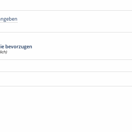
angeben
 Sie bevorzugen
ich)