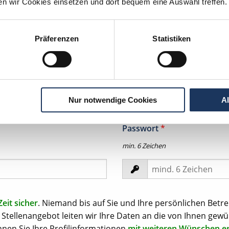
ten wir Cookies einsetzen und dort bequem eine Auswahl treffen.
Präferenzen
Statistiken
tion per
WhatsApp
zeit in Ihrem
Nur notwendige Cookies
A
Passwort
*
min. 6 Zeichen
Zeit sicher
. Niemand bis auf Sie und Ihre persönlichen Betre
Stellenangebot leiten wir Ihre Daten an die von Ihnen gewü
nen Sie Ihre Profilinformationen
mit weiteren Wünschen e