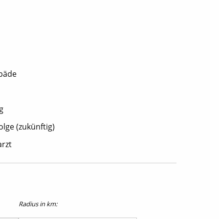
opäde
g
lge (zukünftig)
rzt
Radius in km: