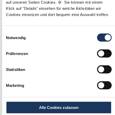
auf unseren Seiten Cookies. 🍪 Sie können mit einem
Klick auf "Details" einsehen für welche Aktivitäten wir
Mit
*
markierte Felder sind Pflichtfelder
Cookies einsetzen und dort bequem eine Auswahl treffen.
Ablauf der Stellenvermittlung:
Einwilligungsauswahl
Notwendig
1
Präferenzen
Einmalig registrieren
Statistiken
kostenfrei & ohne Unterlagen
schnell & unverbindlich
Marketing
2
Passende Stellenangebote
Alle Cookies zulassen
erhalten