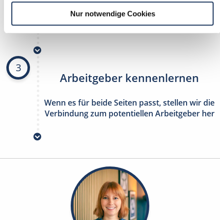
Nur notwendige Cookies
stetig neue Stellenangebote erhalten
ohne selbst zu suchen
3
Arbeitgeber kennenlernen
Wenn es für beide Seiten passt, stellen wir die
Verbindung zum potentiellen Arbeitgeber her