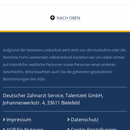
NACH OBEN
Aufgrund der besseren Lesbarkeit wird stets nur die maskuline oder die
feminine Form verwendet; selbstredend beziehen wir uns dabei immer
auf männliche, weibliche Personen sowie Personen eines anderen
Geschlechts. Bitte beachten auch Sie die geltenden gesetzlichen
Bestimmungen des AGG.
Deutscher Zahnarzt Service, Talentzeit GmbH,
Johanneswerkstr. 4, 33611 Bielefeld
Impressum
Datenschutz
AGB für Nutzung
Cookie-Einstellungen