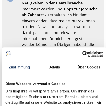
Neuigkeiten in der Dentalbranche
informiert werden und
Tipps zur Jobsuche
als Zahnarzt
zu erhalten. Ich bin damit
einverstanden, dass meine Interaktionen
mit dem Newsletter analysiert werden,
damit passende und relevante
Informationen für mich bereitgestellt
werden können. Im Übrigen habe ich die
Datenschutzerklärung
gelesen und bin mit
ihr einverstanden.
Zustimmung
Details
Über Cookies
Stellenanfrage absenden
Diese Webseite verwendet Cookies
Sie haben dieses Formular schonmal abgesendet?
Dann
Uns liegt Ihre Privatsphäre am Herzen. Um Ihnen das
müssen Sie das Formular nicht erneut abschicken,
bestmögliche Erlebnis mit unserem Portal zu bieten und
sondern nur
hier
Ihre Angaben für die Stellensuche
die Zugriffe auf unsere Website zu analysieren, nutzen wir
anpassen.