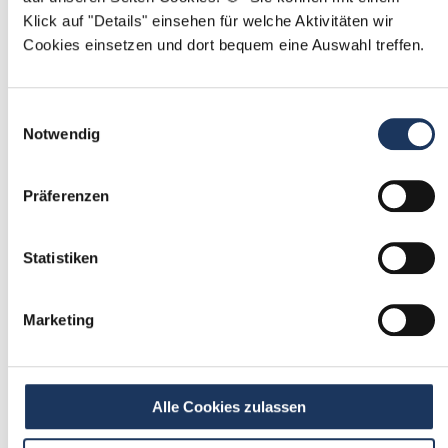
Klick auf "Details" einsehen für welche Aktivitäten wir
Mit
*
markierte Felder sind Pflichtfelder
Cookies einsetzen und dort bequem eine Auswahl treffen.
Ablauf der Stellenvermittlung:
Einwilligungsauswahl
Notwendig
Präferenzen
1
Einmalig registrieren
Statistiken
kostenfrei & ohne Unterlagen
schnell & unverbindlich
Marketing
2
Passende Stellenangebote
Alle Cookies zulassen
erhalten