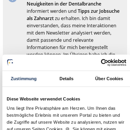
Neuigkeiten in der Dentalbranche
informiert werden und
Tipps zur Jobsuche
als Zahnarzt
zu erhalten. Ich bin damit
einverstanden, dass meine Interaktionen
mit dem Newsletter analysiert werden,
damit passende und relevante
Informationen für mich bereitgestellt
werden können. Im Übrigen habe ich die
Datenschutzerklärung
gelesen und bin mit
ihr einverstanden.
Zustimmung
Details
Über Cookies
Stellenanfrage absenden
Diese Webseite verwendet Cookies
Sie haben dieses Formular schonmal abgesendet?
Dann
Uns liegt Ihre Privatsphäre am Herzen. Um Ihnen das
müssen Sie das Formular nicht erneut abschicken,
bestmögliche Erlebnis mit unserem Portal zu bieten und
sondern nur
hier
Ihre Angaben für die Stellensuche
die Zugriffe auf unsere Website zu analysieren, nutzen wir
anpassen.
auf unseren Seiten Cookies. 🍪 Sie können mit einem