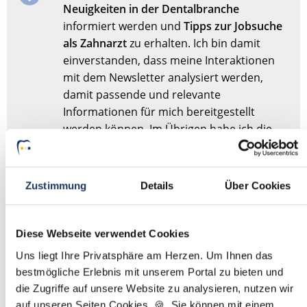
Neuigkeiten in der Dentalbranche
informiert werden und
Tipps zur Jobsuche
als Zahnarzt
zu erhalten. Ich bin damit
einverstanden, dass meine Interaktionen
mit dem Newsletter analysiert werden,
damit passende und relevante
Informationen für mich bereitgestellt
werden können. Im Übrigen habe ich die
Datenschutzerklärung
gelesen und bin mit
ihr einverstanden.
Zustimmung
Details
Über Cookies
Stellenanfrage absenden
Diese Webseite verwendet Cookies
Sie haben dieses Formular schonmal abgesendet?
Dann
Uns liegt Ihre Privatsphäre am Herzen. Um Ihnen das
müssen Sie das Formular nicht erneut abschicken,
bestmögliche Erlebnis mit unserem Portal zu bieten und
sondern nur
hier
Ihre Angaben für die Stellensuche
die Zugriffe auf unsere Website zu analysieren, nutzen wir
anpassen.
auf unseren Seiten Cookies. 🍪 Sie können mit einem