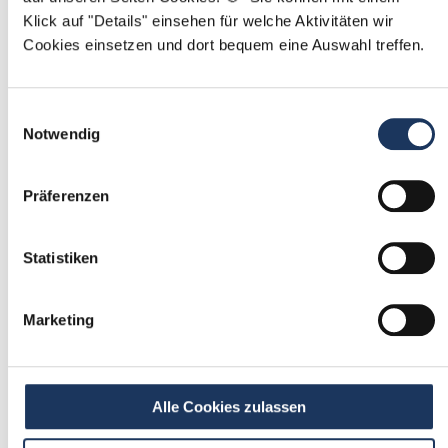
Klick auf "Details" einsehen für welche Aktivitäten wir
Mit
*
markierte Felder sind Pflichtfelder
Cookies einsetzen und dort bequem eine Auswahl treffen.
Ablauf der Stellenvermittlung:
Einwilligungsauswahl
Notwendig
Präferenzen
1
Einmalig registrieren
Statistiken
kostenfrei & ohne Unterlagen
schnell & unverbindlich
Marketing
2
Passende Stellenangebote
Alle Cookies zulassen
erhalten