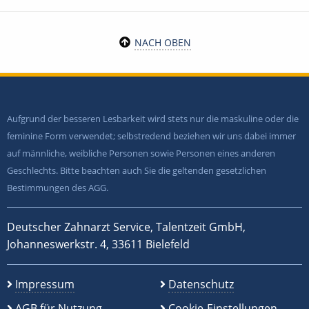
NACH OBEN
Aufgrund der besseren Lesbarkeit wird stets nur die maskuline oder die
feminine Form verwendet; selbstredend beziehen wir uns dabei immer
auf männliche, weibliche Personen sowie Personen eines anderen
Geschlechts. Bitte beachten auch Sie die geltenden gesetzlichen
Bestimmungen des AGG.
Deutscher Zahnarzt Service, Talentzeit GmbH,
Johanneswerkstr. 4, 33611 Bielefeld
Impressum
Datenschutz
AGB für Nutzung
Cookie-Einstellungen