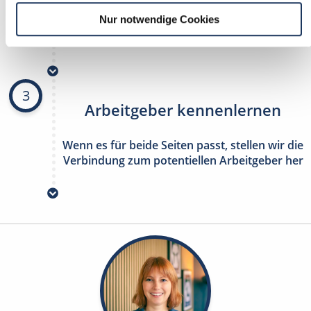
Nur notwendige Cookies
stetig neue Stellenangebote erhalten
ohne selbst zu suchen
3
Arbeitgeber kennenlernen
Wenn es für beide Seiten passt, stellen wir die
Verbindung zum potentiellen Arbeitgeber her