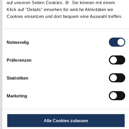
auf unseren Seiten Cookies. 🍪 Sie können mit einem
Klick auf "Details" einsehen für welche Aktivitäten wir
Mit
*
markierte Felder sind Pflichtfelder
Cookies einsetzen und dort bequem eine Auswahl treffen.
Ablauf der Stellenvermittlung:
Einwilligungsauswahl
Notwendig
1
Präferenzen
Einmalig registrieren
Statistiken
kostenfrei & ohne Unterlagen
schnell & unverbindlich
Marketing
2
Passende Stellenangebote
Alle Cookies zulassen
erhalten