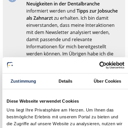
Neuigkeiten in der Dentalbranche
informiert werden und
Tipps zur Jobsuche
als Zahnarzt
zu erhalten. Ich bin damit
einverstanden, dass meine Interaktionen
mit dem Newsletter analysiert werden,
damit passende und relevante
Informationen für mich bereitgestellt
werden können. Im Übrigen habe ich die
Datenschutzerklärung
gelesen und bin mit
ihr einverstanden.
Zustimmung
Details
Über Cookies
Stellenanfrage absenden
Diese Webseite verwendet Cookies
Sie haben dieses Formular schonmal abgesendet?
Dann
Uns liegt Ihre Privatsphäre am Herzen. Um Ihnen das
müssen Sie das Formular nicht erneut abschicken,
bestmögliche Erlebnis mit unserem Portal zu bieten und
sondern nur
hier
Ihre Angaben für die Stellensuche
die Zugriffe auf unsere Website zu analysieren, nutzen wir
anpassen.