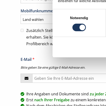
einsehen für welche Aktivitä
Mobilfunknummer für tel. Kontaktanfragen
*
Einwilligungsauswahl
Notwendig
Zusätzlich Stellenangebote und Kommunika
erhalten. Sie können diese Zustimmung jeder
Profilbereich widerrufen.
E-Mail
*
Bitte geben Sie eine gültige E-Mail-Adresse ein.
Ihre Angaben und Dokumente sind
zu jeder 
Erst
nach Ihrer Freigabe
zu einem konkreten 
Nach dem Abschicken der Stellenanfrage kön