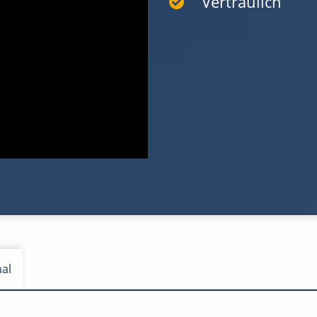
Vertraulich
nal