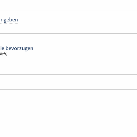
angeben
 Sie bevorzugen
ich)