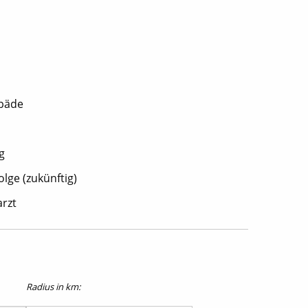
opäde
g
lge (zukünftig)
rzt
Radius in km: