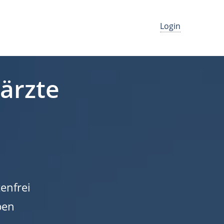
Login
närzte
enfrei
ben