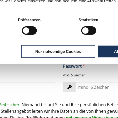
ten wir Cookies einsetzen und dort bequem eine Auswahl treffen.
Präferenzen
Statistiken
tion per
WhatsApp
zeit in Ihrem
Nur notwendige Cookies
A
Passwort
*
min. 6 Zeichen
Zeit sicher
. Niemand bis auf Sie und Ihre persönlichen Betre
Stellenangebot leiten wir Ihre Daten an die von Ihnen gewü
nen Sie Ihre Profilinformationen
mit weiteren Wünschen e