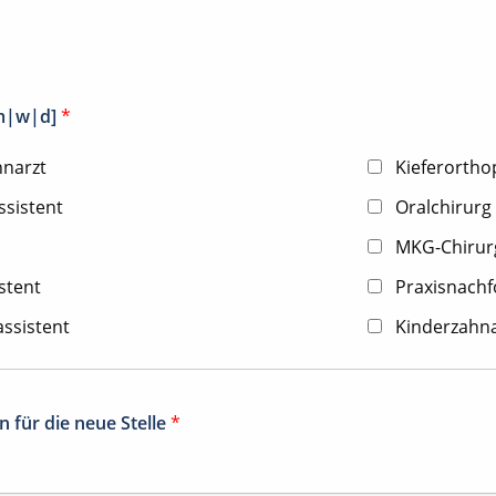
[m|w|d]
*
hnarzt
Kieferorth
ssistent
Oralchirurg
MKG-Chirur
stent
Praxisnachfo
ssistent
Kinderzahna
 für die neue Stelle
*