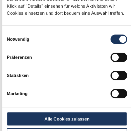
Klick auf "Details" einsehen für welche Aktivitäten wir
Mit
*
markierte Felder sind Pflichtfelder
Cookies einsetzen und dort bequem eine Auswahl treffen.
Ablauf der Stellenvermittlung:
Einwilligungsauswahl
Notwendig
Präferenzen
1
Einmalig registrieren
Statistiken
kostenfrei & ohne Unterlagen
schnell & unverbindlich
Marketing
2
Passende Stellenangebote
Alle Cookies zulassen
erhalten