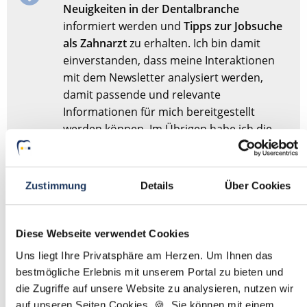
Neuigkeiten in der Dentalbranche
informiert werden und
Tipps zur Jobsuche
als Zahnarzt
zu erhalten. Ich bin damit
einverstanden, dass meine Interaktionen
mit dem Newsletter analysiert werden,
damit passende und relevante
Informationen für mich bereitgestellt
werden können. Im Übrigen habe ich die
Datenschutzerklärung
gelesen und bin mit
ihr einverstanden.
Zustimmung
Details
Über Cookies
Stellenanfrage absenden
Diese Webseite verwendet Cookies
Sie haben dieses Formular schonmal abgesendet?
Dann
Uns liegt Ihre Privatsphäre am Herzen. Um Ihnen das
müssen Sie das Formular nicht erneut abschicken,
bestmögliche Erlebnis mit unserem Portal zu bieten und
sondern nur
hier
Ihre Angaben für die Stellensuche
die Zugriffe auf unsere Website zu analysieren, nutzen wir
anpassen.
auf unseren Seiten Cookies. 🍪 Sie können mit einem