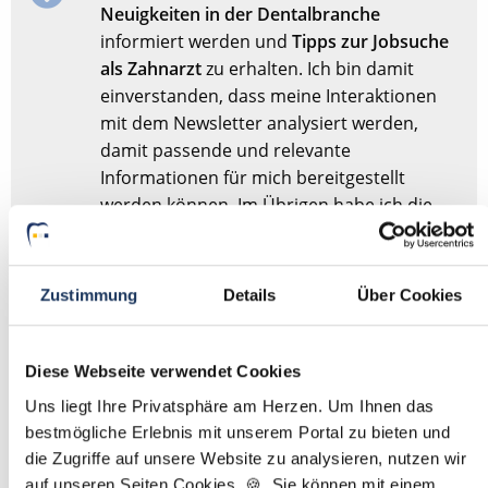
Neuigkeiten in der Dentalbranche
informiert werden und
Tipps zur Jobsuche
als Zahnarzt
zu erhalten. Ich bin damit
einverstanden, dass meine Interaktionen
mit dem Newsletter analysiert werden,
damit passende und relevante
Informationen für mich bereitgestellt
werden können. Im Übrigen habe ich die
Datenschutzerklärung
gelesen und bin mit
ihr einverstanden.
Zustimmung
Details
Über Cookies
Stellenanfrage absenden
Diese Webseite verwendet Cookies
Sie haben dieses Formular schonmal abgesendet?
Dann
Uns liegt Ihre Privatsphäre am Herzen. Um Ihnen das
müssen Sie das Formular nicht erneut abschicken,
bestmögliche Erlebnis mit unserem Portal zu bieten und
sondern nur
hier
Ihre Angaben für die Stellensuche
die Zugriffe auf unsere Website zu analysieren, nutzen wir
anpassen.
auf unseren Seiten Cookies. 🍪 Sie können mit einem