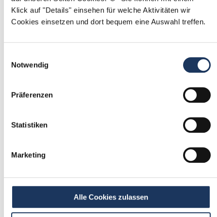
Klick auf "Details" einsehen für welche Aktivitäten wir
Mit
*
markierte Felder sind Pflichtfelder
Cookies einsetzen und dort bequem eine Auswahl treffen.
Ablauf der Stellenvermittlung:
Einwilligungsauswahl
Notwendig
Präferenzen
1
Einmalig registrieren
Statistiken
kostenfrei & ohne Unterlagen
schnell & unverbindlich
Marketing
2
Passende Stellenangebote
Alle Cookies zulassen
erhalten