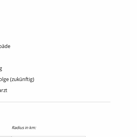
opäde
g
lge (zukünftig)
rzt
Radius in km: