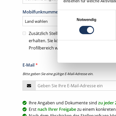
einsehen für welche Aktivitä
Mobilfunknummer für tel. Kontaktanfragen
*
Einwilligungsauswahl
Notwendig
Zusätzlich Stellenangebote und Kommunika
erhalten. Sie können diese Zustimmung jeder
Profilbereich widerrufen.
E-Mail
*
Bitte geben Sie eine gültige E-Mail-Adresse ein.
Ihre Angaben und Dokumente sind
zu jeder 
Erst
nach Ihrer Freigabe
zu einem konkreten 
Nach dem Abschicken der Stellenanfrage kön