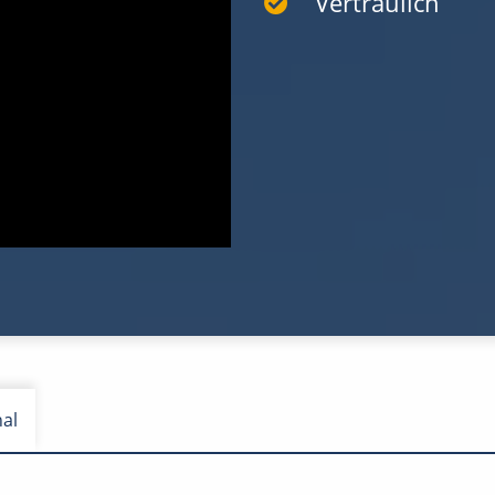
Vertraulich
nal