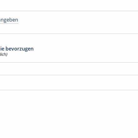
angeben
 Sie bevorzugen
ich)