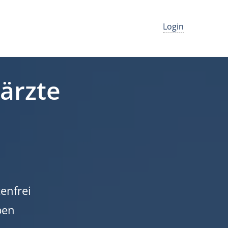
Login
närzte
enfrei
ben