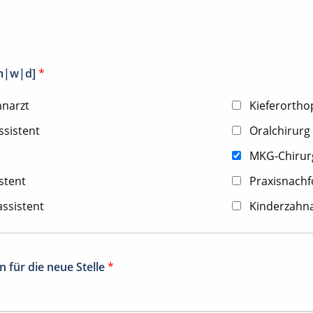
[m|w|d]
*
hnarzt
Kieferorth
ssistent
Oralchirurg
MKG-Chirur
stent
Praxisnachfo
ssistent
Kinderzahna
 für die neue Stelle
*