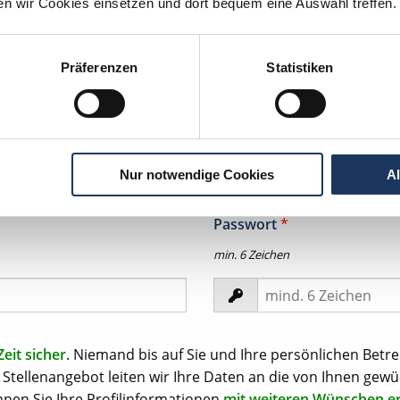
ten wir Cookies einsetzen und dort bequem eine Auswahl treffen.
Präferenzen
Statistiken
tion per
WhatsApp
zeit in Ihrem
Nur notwendige Cookies
A
Passwort
*
min. 6 Zeichen
Zeit sicher
. Niemand bis auf Sie und Ihre persönlichen Betre
Stellenangebot leiten wir Ihre Daten an die von Ihnen gewü
nen Sie Ihre Profilinformationen
mit weiteren Wünschen e