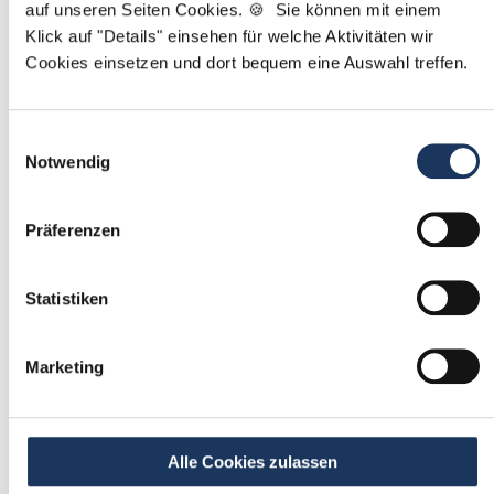
auf unseren Seiten Cookies. 🍪 Sie können mit einem
Klick auf "Details" einsehen für welche Aktivitäten wir
Mit
*
markierte Felder sind Pflichtfelder
Cookies einsetzen und dort bequem eine Auswahl treffen.
Ablauf der Stellenvermittlung:
Einwilligungsauswahl
Notwendig
1
Präferenzen
Einmalig registrieren
Statistiken
kostenfrei & ohne Unterlagen
schnell & unverbindlich
Marketing
2
Passende Stellenangebote
Alle Cookies zulassen
erhalten