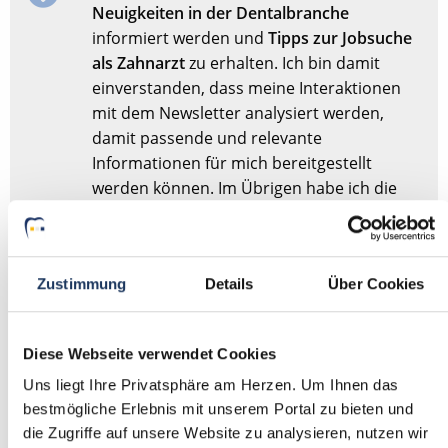
Neuigkeiten in der Dentalbranche
informiert werden und
Tipps zur Jobsuche
als Zahnarzt
zu erhalten. Ich bin damit
einverstanden, dass meine Interaktionen
mit dem Newsletter analysiert werden,
damit passende und relevante
Informationen für mich bereitgestellt
werden können. Im Übrigen habe ich die
Datenschutzerklärung
gelesen und bin mit
ihr einverstanden.
Zustimmung
Details
Über Cookies
Stellenanfrage absenden
Diese Webseite verwendet Cookies
Sie haben dieses Formular schonmal abgesendet?
Dann
Uns liegt Ihre Privatsphäre am Herzen. Um Ihnen das
müssen Sie das Formular nicht erneut abschicken,
bestmögliche Erlebnis mit unserem Portal zu bieten und
sondern nur
hier
Ihre Angaben für die Stellensuche
die Zugriffe auf unsere Website zu analysieren, nutzen wir
anpassen.