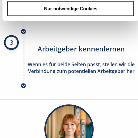
Nur notwendige Cookies
stetig neue Stellenangebote erhalten
ohne selbst zu suchen
3
Arbeitgeber kennenlernen
Wenn es für beide Seiten passt, stellen wir die
Verbindung zum potentiellen Arbeitgeber her