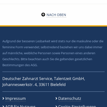
NACH OBEN
Aufgrund der besseren Lesbarkeit wird stets nur die maskuline oder die
feminine Form verwendet; selbstredend beziehen wir uns dabei immer
auf männliche, weibliche Personen sowie Personen eines anderen
Geschlechts. Bitte beachten auch Sie die geltenden gesetzlichen
Bestimmungen des AGG.
Deutscher Zahnarzt Service, Talentzeit GmbH,
Johanneswerkstr. 4, 33611 Bielefeld
Impressum
Datenschutz
AGB für Nutzung
Cookie-Einstellungen