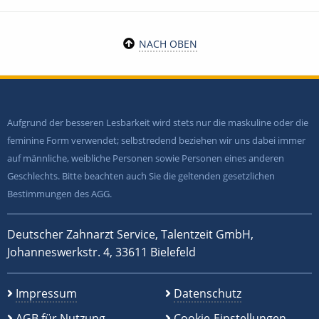
NACH OBEN
Aufgrund der besseren Lesbarkeit wird stets nur die maskuline oder die
feminine Form verwendet; selbstredend beziehen wir uns dabei immer
auf männliche, weibliche Personen sowie Personen eines anderen
Geschlechts. Bitte beachten auch Sie die geltenden gesetzlichen
Bestimmungen des AGG.
Deutscher Zahnarzt Service, Talentzeit GmbH,
Johanneswerkstr. 4, 33611 Bielefeld
Impressum
Datenschutz
AGB für Nutzung
Cookie-Einstellungen