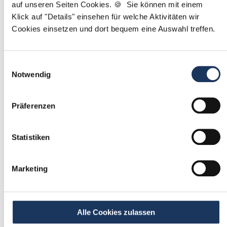
auf unseren Seiten Cookies. 🍪 Sie können mit einem
Klick auf "Details" einsehen für welche Aktivitäten wir
Mit
*
markierte Felder sind Pflichtfelder
Cookies einsetzen und dort bequem eine Auswahl treffen.
Ablauf der Stellenvermittlung:
Einwilligungsauswahl
Notwendig
1
Präferenzen
Einmalig registrieren
Statistiken
kostenfrei & ohne Unterlagen
schnell & unverbindlich
Marketing
2
Passende Stellenangebote
Alle Cookies zulassen
erhalten