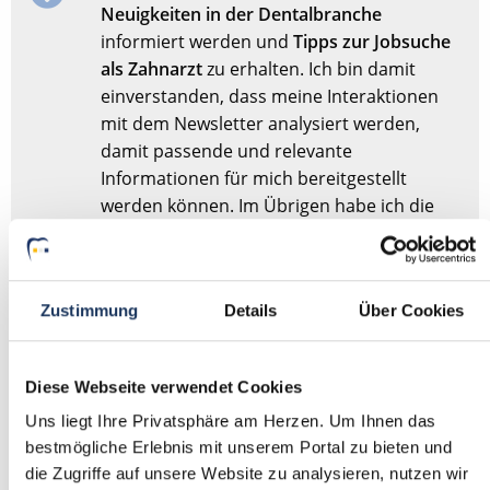
Neuigkeiten in der Dentalbranche
informiert werden und
Tipps zur Jobsuche
als Zahnarzt
zu erhalten. Ich bin damit
einverstanden, dass meine Interaktionen
mit dem Newsletter analysiert werden,
damit passende und relevante
Informationen für mich bereitgestellt
werden können. Im Übrigen habe ich die
Datenschutzerklärung
gelesen und bin mit
ihr einverstanden.
Zustimmung
Details
Über Cookies
Stellenanfrage absenden
Diese Webseite verwendet Cookies
Sie haben dieses Formular schonmal abgesendet?
Dann
Uns liegt Ihre Privatsphäre am Herzen. Um Ihnen das
müssen Sie das Formular nicht erneut abschicken,
bestmögliche Erlebnis mit unserem Portal zu bieten und
sondern nur
hier
Ihre Angaben für die Stellensuche
die Zugriffe auf unsere Website zu analysieren, nutzen wir
anpassen.