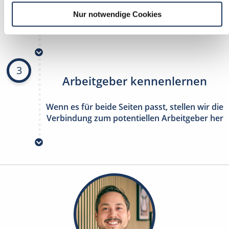
Nur notwendige Cookies
stetig neue Stellenangebote erhalten
ohne selbst zu suchen
3
Arbeitgeber kennenlernen
Wenn es für beide Seiten passt, stellen wir die
Verbindung zum potentiellen Arbeitgeber her