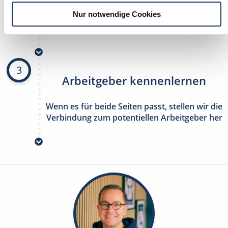
Nur notwendige Cookies
stetig neue Stellenangebote erhalten
ohne selbst zu suchen
3
Arbeitgeber kennenlernen
Wenn es für beide Seiten passt, stellen wir die
Verbindung zum potentiellen Arbeitgeber her