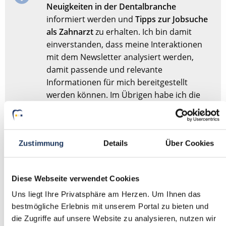
Neuigkeiten in der Dentalbranche
informiert werden und
Tipps zur Jobsuche
als Zahnarzt
zu erhalten. Ich bin damit
einverstanden, dass meine Interaktionen
mit dem Newsletter analysiert werden,
damit passende und relevante
Informationen für mich bereitgestellt
werden können. Im Übrigen habe ich die
Datenschutzerklärung
gelesen und bin mit
ihr einverstanden.
Zustimmung
Details
Über Cookies
Stellenanfrage absenden
Diese Webseite verwendet Cookies
Sie haben dieses Formular schonmal abgesendet?
Dann
Uns liegt Ihre Privatsphäre am Herzen. Um Ihnen das
müssen Sie das Formular nicht erneut abschicken,
bestmögliche Erlebnis mit unserem Portal zu bieten und
sondern nur
hier
Ihre Angaben für die Stellensuche
die Zugriffe auf unsere Website zu analysieren, nutzen wir
anpassen.