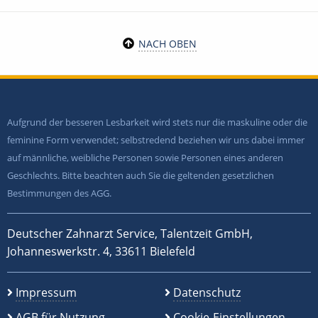
NACH OBEN
Aufgrund der besseren Lesbarkeit wird stets nur die maskuline oder die
feminine Form verwendet; selbstredend beziehen wir uns dabei immer
auf männliche, weibliche Personen sowie Personen eines anderen
Geschlechts. Bitte beachten auch Sie die geltenden gesetzlichen
Bestimmungen des AGG.
Deutscher Zahnarzt Service, Talentzeit GmbH,
Johanneswerkstr. 4, 33611 Bielefeld
Impressum
Datenschutz
AGB für Nutzung
Cookie-Einstellungen