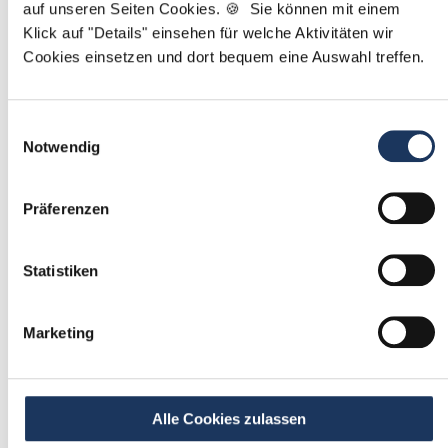
auf unseren Seiten Cookies. 🍪 Sie können mit einem
Klick auf "Details" einsehen für welche Aktivitäten wir
Mit
*
markierte Felder sind Pflichtfelder
Cookies einsetzen und dort bequem eine Auswahl treffen.
Ablauf der Stellenvermittlung:
Einwilligungsauswahl
Notwendig
1
Präferenzen
Einmalig registrieren
Statistiken
kostenfrei & ohne Unterlagen
schnell & unverbindlich
Marketing
2
Passende Stellenangebote
Alle Cookies zulassen
erhalten