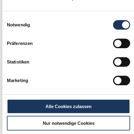
1
Einwilligungsauswahl
Einmalig registrieren
Notwendig
kostenfrei & ohne Unterlagen
schnell & unverbindlich
Präferenzen
Statistiken
2
Passende Stellenangebote
Marketing
erhalten
stetig neue Stellenangebote erhalten
ohne selbst zu suchen
Alle Cookies zulassen
Nur notwendige Cookies
3