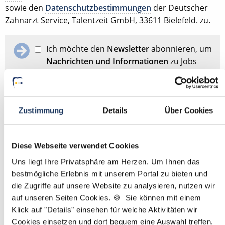
sowie den
Datenschutzbestimmungen
der Deutscher
Zahnarzt Service, Talentzeit GmbH, 33611 Bielefeld. zu.
Ich möchte den
Newsletter
abonnieren, um
Nachrichten und Informationen
zu Jobs
und der Karriere in der Zahnarztpraxis zu
erhalten. Im Übrigen habe ich die
Datenschutzerklärung
gelesen und bin mit
ihr einverstanden.
Zustimmung
Details
Über Cookies
Stellenanfrage absenden
Diese Webseite verwendet Cookies
Uns liegt Ihre Privatsphäre am Herzen. Um Ihnen das
bestmögliche Erlebnis mit unserem Portal zu bieten und
Schon Stellenanfrage abgesendet?
Dann passen Sie
hier
die Zugriffe auf unsere Website zu analysieren, nutzen wir
Ihre Angaben für die Stellensuche an.
auf unseren Seiten Cookies. 🍪 Sie können mit einem
Klick auf "Details" einsehen für welche Aktivitäten wir
Mit
*
markierte Felder sind Pflichtfelder
Cookies einsetzen und dort bequem eine Auswahl treffen.