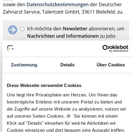
sowie den
Datenschutzbestimmungen
der Deutscher
Zahnarzt Service, Talentzeit GmbH, 33611 Bielefeld. zu.
Ich möchte den
Newsletter
abonnieren, um
Nachrichten und Informationen
zu Jobs
und der Karriere in der Zahnarztpraxis zu
erhalten. Im Übrigen habe ich die
Datenschutzerklärung
gelesen und bin mit
ihr einverstanden.
Zustimmung
Details
Über Cookies
Stellenanfrage absenden
Diese Webseite verwendet Cookies
Uns liegt Ihre Privatsphäre am Herzen. Um Ihnen das
bestmögliche Erlebnis mit unserem Portal zu bieten und
Schon Stellenanfrage abgesendet?
Dann passen Sie
hier
die Zugriffe auf unsere Website zu analysieren, nutzen wir
Ihre Angaben für die Stellensuche an.
auf unseren Seiten Cookies. 🍪 Sie können mit einem
Klick auf "Details" einsehen für welche Aktivitäten wir
Mit
*
markierte Felder sind Pflichtfelder
Cookies einsetzen und dort bequem eine Auswahl treffen.