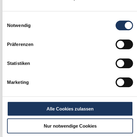
1
Einwilligungsauswahl
Einmalig registrieren
Notwendig
kostenfrei & ohne Unterlagen
schnell & unverbindlich
Präferenzen
Statistiken
2
Passende Stellenangebote
Marketing
erhalten
stetig neue Stellenangebote erhalten
ohne selbst zu suchen
Alle Cookies zulassen
Nur notwendige Cookies
3