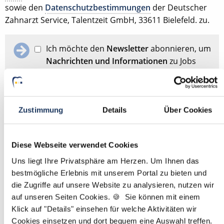
sowie den
Datenschutzbestimmungen
der Deutscher
Zahnarzt Service, Talentzeit GmbH, 33611 Bielefeld. zu.
Ich möchte den
Newsletter
abonnieren, um
Nachrichten und Informationen
zu Jobs
und der Karriere in der Zahnarztpraxis zu
erhalten. Im Übrigen habe ich die
Datenschutzerklärung
gelesen und bin mit
ihr einverstanden.
Zustimmung
Details
Über Cookies
Stellenanfrage absenden
Diese Webseite verwendet Cookies
Uns liegt Ihre Privatsphäre am Herzen. Um Ihnen das
bestmögliche Erlebnis mit unserem Portal zu bieten und
Schon Stellenanfrage abgesendet?
Dann passen Sie
hier
die Zugriffe auf unsere Website zu analysieren, nutzen wir
Ihre Angaben für die Stellensuche an.
auf unseren Seiten Cookies. 🍪 Sie können mit einem
Klick auf "Details" einsehen für welche Aktivitäten wir
Mit
*
markierte Felder sind Pflichtfelder
Cookies einsetzen und dort bequem eine Auswahl treffen.