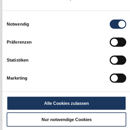
1
Einwilligungsauswahl
Einmalig registrieren
Notwendig
kostenfrei & ohne Unterlagen
schnell & unverbindlich
Präferenzen
Statistiken
2
Passende Stellenangebote
Marketing
erhalten
stetig neue Stellenangebote erhalten
ohne selbst zu suchen
Alle Cookies zulassen
Nur notwendige Cookies
3