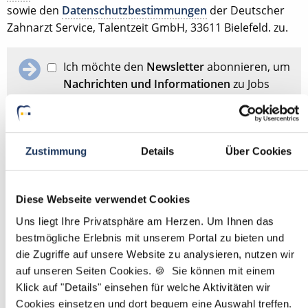
sowie den
Datenschutzbestimmungen
der Deutscher
Zahnarzt Service, Talentzeit GmbH, 33611 Bielefeld. zu.
Ich möchte den
Newsletter
abonnieren, um
Nachrichten und Informationen
zu Jobs
und der Karriere in der Zahnarztpraxis zu
erhalten. Im Übrigen habe ich die
Datenschutzerklärung
gelesen und bin mit
ihr einverstanden.
Zustimmung
Details
Über Cookies
Stellenanfrage absenden
Diese Webseite verwendet Cookies
Uns liegt Ihre Privatsphäre am Herzen. Um Ihnen das
bestmögliche Erlebnis mit unserem Portal zu bieten und
Schon Stellenanfrage abgesendet?
Dann passen Sie
hier
die Zugriffe auf unsere Website zu analysieren, nutzen wir
Ihre Angaben für die Stellensuche an.
auf unseren Seiten Cookies. 🍪 Sie können mit einem
Klick auf "Details" einsehen für welche Aktivitäten wir
Mit
*
markierte Felder sind Pflichtfelder
Cookies einsetzen und dort bequem eine Auswahl treffen.