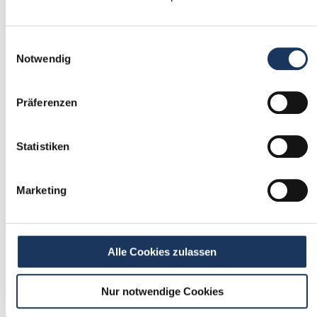
1
Einwilligungsauswahl
Einmalig registrieren
Notwendig
kostenfrei & ohne Unterlagen
schnell & unverbindlich
Präferenzen
Statistiken
2
Passende Stellenangebote
Marketing
erhalten
stetig neue Stellenangebote erhalten
ohne selbst zu suchen
Alle Cookies zulassen
Nur notwendige Cookies
3