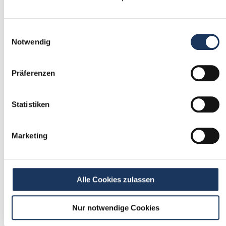
1
Einwilligungsauswahl
Einmalig registrieren
Notwendig
kostenfrei & ohne Unterlagen
schnell & unverbindlich
Präferenzen
Statistiken
2
Passende Stellenangebote
Marketing
erhalten
stetig neue Stellenangebote erhalten
ohne selbst zu suchen
Alle Cookies zulassen
Nur notwendige Cookies
3