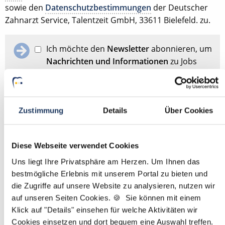
sowie den
Datenschutzbestimmungen
der Deutscher
Zahnarzt Service, Talentzeit GmbH, 33611 Bielefeld. zu.
Ich möchte den
Newsletter
abonnieren, um
Nachrichten und Informationen
zu Jobs
und der Karriere in der Zahnarztpraxis zu
erhalten. Im Übrigen habe ich die
Datenschutzerklärung
gelesen und bin mit
ihr einverstanden.
Zustimmung
Details
Über Cookies
Stellenanfrage absenden
Diese Webseite verwendet Cookies
Uns liegt Ihre Privatsphäre am Herzen. Um Ihnen das
bestmögliche Erlebnis mit unserem Portal zu bieten und
Schon Stellenanfrage abgesendet?
Dann passen Sie
hier
die Zugriffe auf unsere Website zu analysieren, nutzen wir
Ihre Angaben für die Stellensuche an.
auf unseren Seiten Cookies. 🍪 Sie können mit einem
Klick auf "Details" einsehen für welche Aktivitäten wir
Mit
*
markierte Felder sind Pflichtfelder
Cookies einsetzen und dort bequem eine Auswahl treffen.